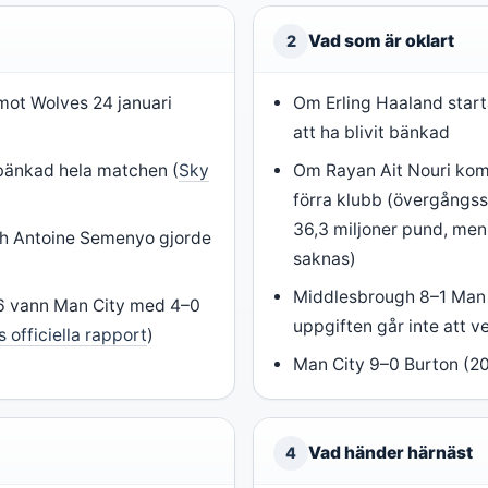
Vad som är oklart
2
mot Wolves 24 januari
Om Erling Haaland start
att ha blivit bänkad
 bänkad hela matchen (
Sky
Om Rayan Ait Nouri kom
förra klubb (övergång
36,3 miljoner pund, men
 Antoine Semenyo gjorde
saknas)
Middlesbrough 8–1 Man 
6 vann Man City med 4–0
uppgiften går inte att ve
 officiella rapport
)
Man City 9–0 Burton (20
Vad händer härnäst
4