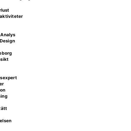
6
rlust
aktiviteter
 Analys
 Design
teborg
sikt
ssexpert
er
ion
ming
Rätt
velsen