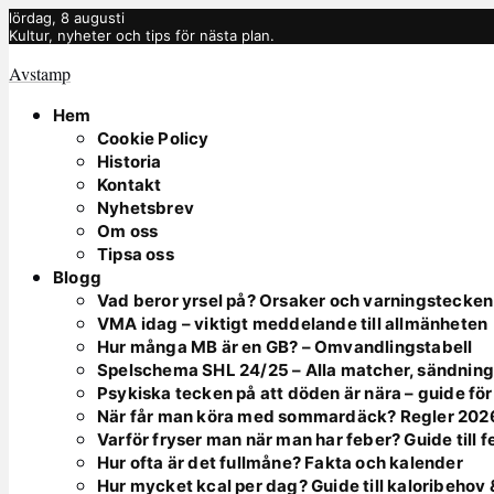
lördag, 8 augusti
Kultur, nyheter och tips för nästa plan.
Avstamp
Hem
Cookie Policy
Historia
Kontakt
Nyhetsbrev
Om oss
Tipsa oss
Blogg
Vad beror yrsel på? Orsaker och varningstecken
VMA idag – viktigt meddelande till allmänheten
Hur många MB är en GB? – Omvandlingstabell
Spelschema SHL 24/25 – Alla matcher, sändnin
Psykiska tecken på att döden är nära – guide fö
När får man köra med sommardäck? Regler 202
Varför fryser man när man har feber? Guide till 
Hur ofta är det fullmåne? Fakta och kalender
Hur mycket kcal per dag? Guide till kaloribehov