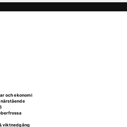
gar och ekonomi
r närstående
6
feberfrossa
 & viktnedgång