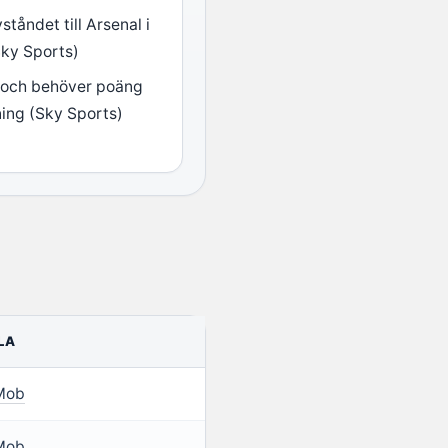
tåndet till Arsenal i
Sky Sports)
 och behöver poäng
ning (Sky Sports)
LA
Mob
Mob