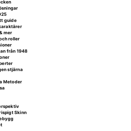
tecken
lösningar
2025
tt guide
 karaktärer
 & mer
ch roller
sioner
an från 1948
ioner
perter
gen stjärna
ra Metoder
lsa
erspektiv
rispigt Skinn
rebygg
et