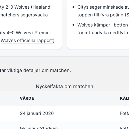
ity 2–0 Wolves (Haaland
Citys seger minskade avs
amatchers segersvacka
toppen till fyra poäng (
Wolves kämpar i botten
ity 4–0 Wolves i Premier
för att undvika nedflytt
(
Wolves officiella rapport
)
tar viktiga detaljer om matchen.
Nyckelfakta om matchen
VÄRDE
KÄL
24 januari 2026
Fot
Molineux Stadium
Fot