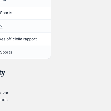
 Sports
N
es officiella rapport
 Sports
ty
s var
ands