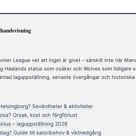
rhandsvisning
mier League vet att inget är givet – särskilt inte när Manc
 Haalands status som osäker och Wolves som tidigare skrä
tad laguppställning, senaste övergångar och historiska s
elsingborg? Sevärdheter & aktiviteter
rosa? Orsak, kost och färgförlust
irius – laguppställning 2026
dag? Guide till kaloribehov & viktnedgång