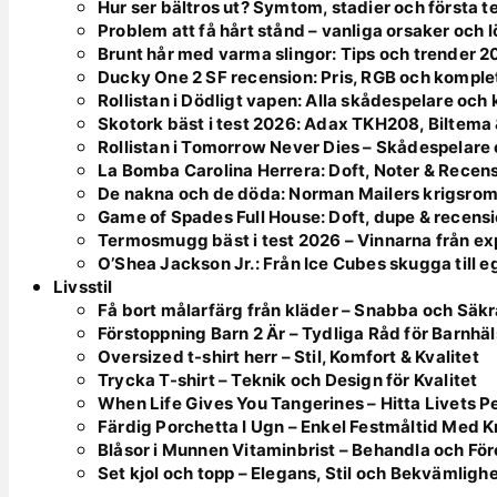
Hur ser bältros ut? Symtom, stadier och första 
Problem att få hårt stånd – vanliga orsaker och 
Brunt hår med varma slingor: Tips och trender 
Ducky One 2 SF recension: Pris, RGB och komple
Rollistan i Dödligt vapen: Alla skådespelare och
Skotork bäst i test 2026: Adax TKH208, Biltema
Rollistan i Tomorrow Never Dies – Skådespelare o
La Bomba Carolina Herrera: Doft, Noter & Recen
De nakna och de döda: Norman Mailers krigsrom
Game of Spades Full House: Doft, dupe & recens
Termosmugg bäst i test 2026 – Vinnarna från ex
O’Shea Jackson Jr.: Från Ice Cubes skugga till e
Livsstil
Få bort målarfärg från kläder – Snabba och Säk
Förstoppning Barn 2 Är – Tydliga Råd för Barnhä
Oversized t-shirt herr – Stil, Komfort & Kvalitet
Trycka T-shirt – Teknik och Design för Kvalitet
When Life Gives You Tangerines – Hitta Livets P
Färdig Porchetta I Ugn – Enkel Festmåltid Med K
Blåsor i Munnen Vitaminbrist – Behandla och Fö
Set kjol och topp – Elegans, Stil och Bekvämligh