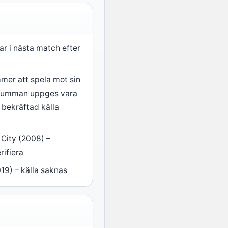
ar i nästa match efter
mer att spela mot sin
ssumman uppges vara
 bekräftad källa
City (2008) –
rifiera
19) – källa saknas