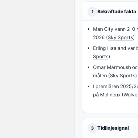
Bekräftade fakta
1
Man City vann 2–0 
2026 (
Sky Sports
)
Erling Haaland var
Sports
)
Omar Marmoush och
målen (Sky Sports)
I premiären 2025/2
på Molineux (
Wolves
Tidlinjesignal
3