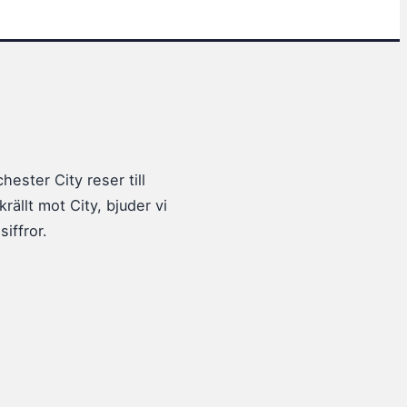
hester City reser till
llt mot City, bjuder vi
iffror.