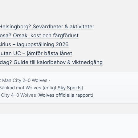
elsingborg? Sevärdheter & aktiviteter
rosa? Orsak, kost och färgförlust
irius – laguppställning 2026
utan UC – jämför bästa lånet
dag? Guide till kaloribehov & viktnedgång
:
Man City 2–0 Wolves ·
änkad mot Wolves (enligt
Sky Sports
) ·
City 4–0 Wolves (
Wolves officiella rapport
)