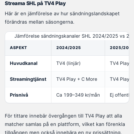
Streama SHL på TV4 Play
Här är en jämförelse av hur sändningslandskapet
förändras mellan säsongerna.
Jämförelse sändningskanaler SHL 2024/2025 vs 2
ASPEKT
2024/2025
2025/202
Huvudkanal
TV4 (linjär)
TV4 Play (
Streamingtjänst
TV4 Play + C More
TV4 Play (
Prisnivå
Ca 199–349 kr/mån
Ej offentli
För tittare innebär övergången till TV4 Play att alla
matcher samlas på en plattform, vilket kan förenkla
tillgången men också innebära en ny prissättning.