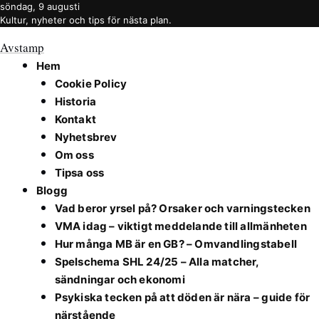
söndag, 9 augusti
Kultur, nyheter och tips för nästa plan.
Avstamp
Hem
Cookie Policy
Historia
Kontakt
Nyhetsbrev
Om oss
Tipsa oss
Blogg
Vad beror yrsel på? Orsaker och varningstecken
VMA idag – viktigt meddelande till allmänheten
Hur många MB är en GB? – Omvandlingstabell
Spelschema SHL 24/25 – Alla matcher,
sändningar och ekonomi
Psykiska tecken på att döden är nära – guide för
närstående