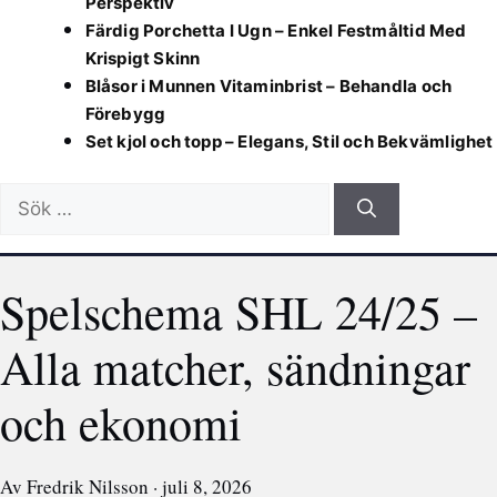
Perspektiv
Färdig Porchetta I Ugn – Enkel Festmåltid Med
Krispigt Skinn
Blåsor i Munnen Vitaminbrist – Behandla och
Förebygg
Set kjol och topp – Elegans, Stil och Bekvämlighet
Sök
efter:
Spelschema SHL 24/25 –
Alla matcher, sändningar
och ekonomi
Av Fredrik Nilsson · juli 8, 2026