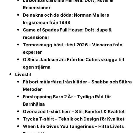
La Bomba Carolina Herrera: Doft, Noter &
Recensioner
De nakna och de döda: Norman Mailers
krigsroman från 1948
Game of Spades Full House: Doft, dupe &
recensioner
Termosmugg bäst i test 2026 – Vinnarna från
experter
O’Shea Jackson Jr.: Från Ice Cubes skugga till
egen stjärna
Livsstil
Få bort målarfärg från kläder – Snabba och Säkra
Metoder
Förstoppning Barn 2 Är – Tydliga Råd för
Barnhälsa
Oversized t-shirt herr – Stil, Komfort & Kvalitet
Trycka T-shirt – Teknik och Design för Kvalitet
When Life Gives You Tangerines – Hitta Livets