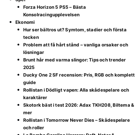
Forza Horizon 5 PS5 – Bästa
Konsolracingupplevelsen
Ekonomi
Hur ser bältros ut? Symtom, stadier och första
tecken
Problem att få hårt stånd – vanliga orsaker och
lösningar
Brunt hår med varma slingor: Tips och trender
2025
Ducky One 2 SF recension: Pris, RGB och komplett
guide
Rollistan i Dödligt vapen: Alla skådespelare och
karaktärer
Skotork bäst i test 2026: Adax TKH208, Biltema &
mer
Rollistan i Tomorrow Never Dies – Skådespelare
och roller