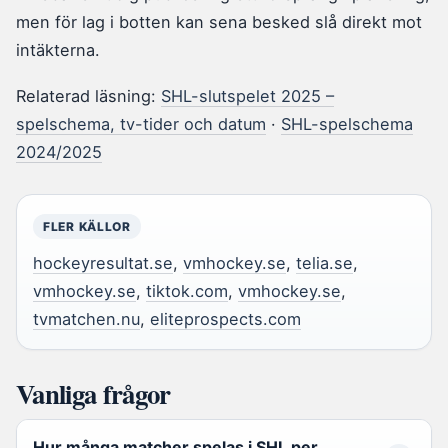
men för lag i botten kan sena besked slå direkt mot
intäkterna.
Relaterad läsning:
SHL-slutspelet 2025 –
spelschema, tv-tider och datum
·
SHL-spelschema
2024/2025
FLER KÄLLOR
hockeyresultat.se
,
vmhockey.se
,
telia.se
,
vmhockey.se
,
tiktok.com
,
vmhockey.se
,
tvmatchen.nu
,
eliteprospects.com
Vanliga frågor
Hur många matcher spelas i SHL per