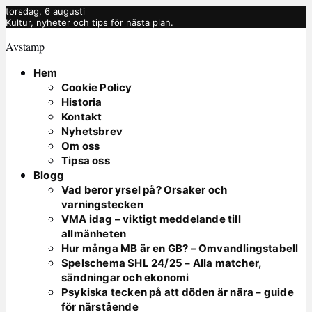
torsdag, 6 augusti
Kultur, nyheter och tips för nästa plan.
Avstamp
Hem
Cookie Policy
Historia
Kontakt
Nyhetsbrev
Om oss
Tipsa oss
Blogg
Vad beror yrsel på? Orsaker och
varningstecken
VMA idag – viktigt meddelande till
allmänheten
Hur många MB är en GB? – Omvandlingstabell
Spelschema SHL 24/25 – Alla matcher,
sändningar och ekonomi
Psykiska tecken på att döden är nära – guide
för närstående