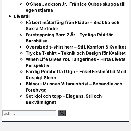
O’Shea Jackson Jr.: Från Ice Cubes skugga till
egen stjärna
Livsstil
Få bort målarfärg från kläder – Snabba och
Säkra Metoder
Förstoppning Barn 2 Är – Tydliga Råd för
Barnhälsa
Oversized t-shirt herr – Stil, Komfort & Kvalitet
Trycka T-shirt – Teknik och Design för Kvalitet
When Life Gives You Tangerines – Hitta Livets
Perspektiv
Färdig Porchetta I Ugn – Enkel Festmåltid Med
Krispigt Skinn
Blåsor i Munnen Vitaminbrist – Behandla och
Förebygg
Set kjol och topp – Elegans, Stil och
Bekvämlighet
Sök
efter: