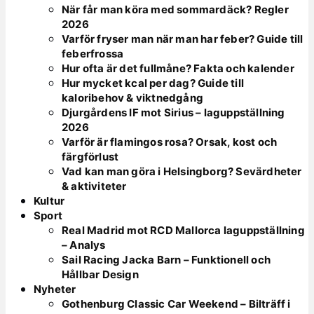
När får man köra med sommardäck? Regler
2026
Varför fryser man när man har feber? Guide till
feberfrossa
Hur ofta är det fullmåne? Fakta och kalender
Hur mycket kcal per dag? Guide till
kaloribehov & viktnedgång
Djurgårdens IF mot Sirius – laguppställning
2026
Varför är flamingos rosa? Orsak, kost och
färgförlust
Vad kan man göra i Helsingborg? Sevärdheter
& aktiviteter
Kultur
Sport
Real Madrid mot RCD Mallorca laguppställning
– Analys
Sail Racing Jacka Barn – Funktionell och
Hållbar Design
Nyheter
Gothenburg Classic Car Weekend – Bilträff i