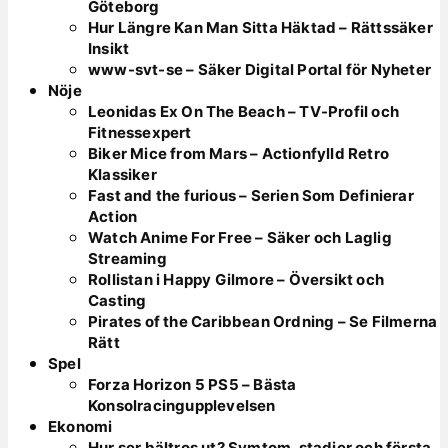
Göteborg
Hur Längre Kan Man Sitta Häktad – Rättssäker
Insikt
www-svt-se – Säker Digital Portal för Nyheter
Nöje
Leonidas Ex On The Beach – TV-Profil och
Fitnessexpert
Biker Mice from Mars – Actionfylld Retro
Klassiker
Fast and the furious – Serien Som Definierar
Action
Watch Anime For Free – Säker och Laglig
Streaming
Rollistan i Happy Gilmore – Översikt och
Casting
Pirates of the Caribbean Ordning – Se Filmerna
Rätt
Spel
Forza Horizon 5 PS5 – Bästa
Konsolracingupplevelsen
Ekonomi
Hur ser bältros ut? Symtom, stadier och första