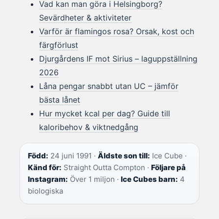
Vad kan man göra i Helsingborg?
Sevärdheter & aktiviteter
Varför är flamingos rosa? Orsak, kost och
färgförlust
Djurgårdens IF mot Sirius – laguppställning
2026
Låna pengar snabbt utan UC – jämför
bästa lånet
Hur mycket kcal per dag? Guide till
kaloribehov & viktnedgång
Född:
24 juni 1991 ·
Äldste son till:
Ice Cube ·
Känd för:
Straight Outta Compton ·
Följare på
Instagram:
Över 1 miljon ·
Ice Cubes barn:
4
biologiska