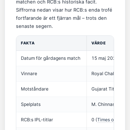
matchen och RCB:s historiska facit.
Siffrorna nedan visar hur RCB:s enda trofé
fortfarande är ett fjärran mål – trots den
senaste segern.
FAKTA
VÄRDE
Datum för gårdagens match
15 maj 2026 (MyK
Vinnare
Royal Challengers
Motståndare
Gujarat Titans (M
Spelplats
M. Chinnaswamy S
RCB:s IPL-titlar
0 (
Times of India
)