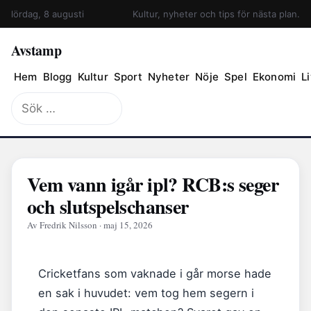
lördag, 8 augusti
Kultur, nyheter och tips för nästa plan.
Avstamp
Hem
Blogg
Kultur
Sport
Nyheter
Nöje
Spel
Ekonomi
Li
Sök
efter:
Vem vann igår ipl? RCB:s seger
och slutspelschanser
Av Fredrik Nilsson · maj 15, 2026
Cricketfans som vaknade i går morse hade
en sak i huvudet: vem tog hem segern i