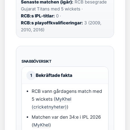
Senaste matchen (igår):
RCB besegrade
Gujarat Titans med 5 wickets ·
RCB:s IPL-titlar:
0 ·
RCB:s playoffkvalificeringar:
3 (2009,
2010, 2016)
SNABBÖVERSIKT
Bekräftade fakta
1
RCB vann gårdagens match med
5 wickets (
MyKhel
(cricketnyheter)
)
Matchen var den 34:e i IPL 2026
(
MyKhel
)