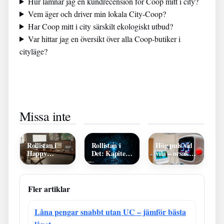
Hur lämnar jag en kundrecension för Coop mitt i city?
Vem äger och driver min lokala City-Coop?
Har Coop mitt i city särskilt ekologiskt utbud?
Var hittar jag en översikt över alla Coop-butiker i
cityläge?
Pasta med
GHD Rise
Lax i ugn 175
Missa inte
räkor och
Hot Brush –
grader: Tid,
vitlök – 4
recension,
innertemp &
enkla
pris och hur
saftiga tips
receptvarianter
du använder
den
Rollistan i
Rollistan i
Hög puls vid
Happy
Det: Kapitel 2
vila – orsaker,
Gilmore –
– Alla
symptom och
Översikt och
skådespelare
när du ska
Casting
och
söka vård
karaktärer
Fler artiklar
Låna pengar snabbt utan UC – jämför bästa