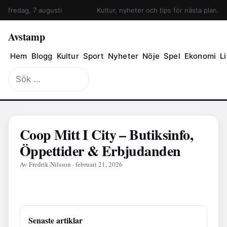
fredag, 7 augusti
Kultur, nyheter och tips för nästa plan.
Avstamp
Hem
Blogg
Kultur
Sport
Nyheter
Nöje
Spel
Ekonomi
Li
Sök
efter:
Coop Mitt I City – Butiksinfo,
Öppettider & Erbjudanden
Av Fredrik Nilsson · februari 21, 2026
Senaste artiklar