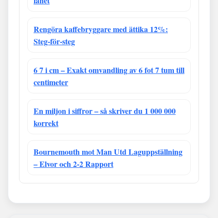
lånet
Rengöra kaffebryggare med ättika 12%:
Steg-för-steg
6 7 i cm – Exakt omvandling av 6 fot 7 tum till
centimeter
En miljon i siffror – så skriver du 1 000 000
korrekt
Bournemouth mot Man Utd Laguppställning
– Elvor och 2-2 Rapport