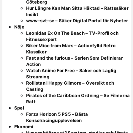
Göteborg
Hur Längre Kan Man Sitta Häktad – Rättssäker
Insikt
www-svt-se – Säker Digital Portal för Nyheter
Nöje
Leonidas Ex On The Beach – TV-Profil och
Fitnessexpert
Biker Mice from Mars – Actionfylld Retro
Klassiker
Fast and the furious – Serien Som Definierar
Action
Watch Anime For Free – Säker och Laglig
Streaming
Rollistan i Happy Gilmore – Översikt och
Casting
Pirates of the Caribbean Ordning – Se Filmerna
Rätt
Spel
Forza Horizon 5 PS5 – Bästa
Konsolracingupplevelsen
Ekonomi
Hur ser bältros ut? Symtom, stadier och första