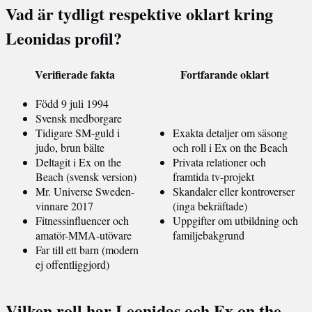
Vad är tydligt respektive oklart kring
Leonidas profil?
Verifierade fakta
Fortfarande oklart
Född 9 juli 1994
Svensk medborgare
Tidigare SM-guld i
Exakta detaljer om säsong
judo, brun bälte
och roll i Ex on the Beach
Deltagit i Ex on the
Privata relationer och
Beach (svensk version)
framtida tv-projekt
Mr. Universe Sweden-
Skandaler eller kontroverser
vinnare 2017
(inga bekräftade)
Fitnessinfluencer och
Uppgifter om utbildning och
amatör-MMA-utövare
familjebakgrund
Far till ett barn (modern
ej offentliggjord)
Vilken roll har Leonidas och Ex on the