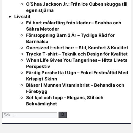
O’Shea Jackson Jr.: Från Ice Cubes skugga till
egen stjärna
Livsstil
Få bort målarfärg från kläder – Snabba och
Säkra Metoder
Förstoppning Barn 2 Är – Tydliga Råd för
Barnhälsa
Oversized t-shirt herr – Stil, Komfort & Kvalitet
Trycka T-shirt – Teknik och Design för Kvalitet
When Life Gives You Tangerines – Hitta Livets
Perspektiv
Färdig Porchetta I Ugn – Enkel Festmåltid Med
Krispigt Skinn
Blåsor i Munnen Vitaminbrist – Behandla och
Förebygg
Set kjol och topp – Elegans, Stil och
Bekvämlighet
Sök
efter: