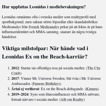
Hur uppfattas Leonidas i mediebevakningen?
Leonidas omnämns ofta i svenska medier som realityprofil med
sportbakgrund, men saknar större löpsedlar eller skandalrubriker.
Medieanalys från
Svensk Medieanalys
pekar på att fokus är på hans
influenseridentitet och MMA-satsning, snarare än några tvistiga
händelser.
Viktiga milstolpar: När hände vad i
Leonidas Ex on the Beach-karriär?
2012
: Startar sin offentliga resa på sociala medier. (
The City
Celeb
)
2017
: Vinner Mr. Universe Sweden, blir tvåa i Mr. Universe
Ambassador. (
Famous Birthdays
)
Årtal ej verifierat
: Ex on the Beach-deltagande. (
Kimura
)
2019–2024
: Syns som fitnessinfluencer och MMA-utövare,
fortsatt närvaro i sociala medier. (
Allt om Reality
)