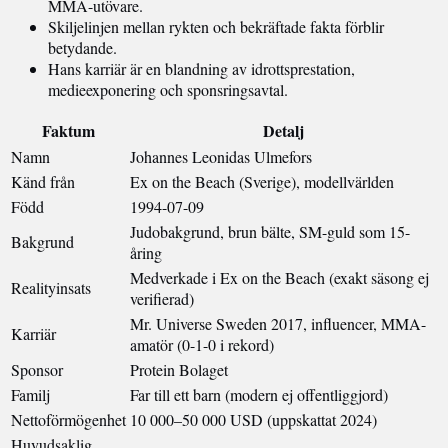
MMA-utövare.
Skiljelinjen mellan rykten och bekräftade fakta förblir
betydande.
Hans karriär är en blandning av idrottsprestation,
medieexponering och sponsringsavtal.
Faktum
Detalj
Namn
Johannes Leonidas Ulmefors
Känd från
Ex on the Beach (Sverige), modellvärlden
Född
1994-07-09
Judobakgrund, brun bälte, SM-guld som 15-
Bakgrund
åring
Medverkade i Ex on the Beach (exakt säsong ej
Realityinsats
verifierad)
Mr. Universe Sweden 2017, influencer, MMA-
Karriär
amatör (0-1-0 i rekord)
Sponsor
Protein Bolaget
Familj
Far till ett barn (modern ej offentliggjord)
Nettoförmögenhet
10 000–50 000 USD (uppskattat 2024)
Huvudsaklig