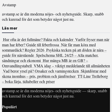
Avstamp
avstamp.se är din moderna nöjes- och nyhetsguide. Skarp, snabb
och kurerad för det som betyder något just nu.
Läs mer
Hur ofta är det fullmåne? Fakta och kalender
Varför fryser man när
man har feber? Guide till feberfrossa
När får man köra med
sommardäck? Regler 2026
Psykiska tecken på att döden är nära –
guide för närstående
Spelschema SHL 24/25 – Alla matcher,
sändningar och ekonomi
Hur många MB är en GB? –
Omvandlingstabell
VMA idag – viktigt meddelande till allmänheten
Vad beror yrsel på? Orsaker och varningstecken
Skjutdörrar med
skena inomhus – pris, problem och jämförelser
TT-Line Trelleborg
– boka färja, tidtabeller och priser
avstamp.se är din moderna nöjes- och nyhetsguide — skarp, snabb
och kurerad för det som betyder något just nu.
Populärt