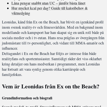
Låna pengar snabbt utan UC – jämför bästa lånet
Hur mycket kcal per dag? Guide till kaloribehov &
viktnedgång
Leonidas, känd från Ex on the Beach, har blivit en igenkänd profil
inom svensk reality-tv och fitnessvärlden. Med en bakgrund inom
modellande och kampsport har han skapat sig en unik roll både på
sociala medier och i tv-rutan. Hans resa präglas av övergången från
judomästare till tv-personlighet, och vidare till MMA-amatör och
influencer.
Deltagandet i Ex on the Beach har följts av intresse från både
realityfans och sportentusiaster. Samtidigt råder det viss oklarhet
kring detaljer om hans medverkan i programmet, men Leonidas
har fortsatt att vara synlig genom olika karriärspår och
familjefokus.
Vem är Leonidas från Ex on the Beach?
Grundinformation och biografi
Svensk modell, tv-profil, fitnessinfluencer och MMA-utövare med