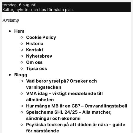
torsdag, 6 augusti
Kultur, nyheter och tips för nästa plan.
Avstamp
Hem
Cookie Policy
Historia
Kontakt
Nyhetsbrev
Om oss
Tipsa oss
Blogg
Vad beror yrsel på? Orsaker och
varningstecken
VMA idag – viktigt meddelande till
allmänheten
Hur många MB är en GB? – Omvandlingstabell
Spelschema SHL 24/25 – Alla matcher,
sändningar och ekonomi
Psykiska tecken på att döden är nära – guide
för närstående