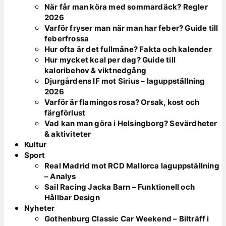
När får man köra med sommardäck? Regler
2026
Varför fryser man när man har feber? Guide till
feberfrossa
Hur ofta är det fullmåne? Fakta och kalender
Hur mycket kcal per dag? Guide till
kaloribehov & viktnedgång
Djurgårdens IF mot Sirius – laguppställning
2026
Varför är flamingos rosa? Orsak, kost och
färgförlust
Vad kan man göra i Helsingborg? Sevärdheter
& aktiviteter
Kultur
Sport
Real Madrid mot RCD Mallorca laguppställning
– Analys
Sail Racing Jacka Barn – Funktionell och
Hållbar Design
Nyheter
Gothenburg Classic Car Weekend – Bilträff i