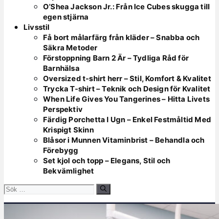
O’Shea Jackson Jr.: Från Ice Cubes skugga till
egen stjärna
Livsstil
Få bort målarfärg från kläder – Snabba och
Säkra Metoder
Förstoppning Barn 2 Är – Tydliga Råd för
Barnhälsa
Oversized t-shirt herr – Stil, Komfort & Kvalitet
Trycka T-shirt – Teknik och Design för Kvalitet
When Life Gives You Tangerines – Hitta Livets
Perspektiv
Färdig Porchetta I Ugn – Enkel Festmåltid Med
Krispigt Skinn
Blåsor i Munnen Vitaminbrist – Behandla och
Förebygg
Set kjol och topp – Elegans, Stil och
Bekvämlighet
Sök
efter: