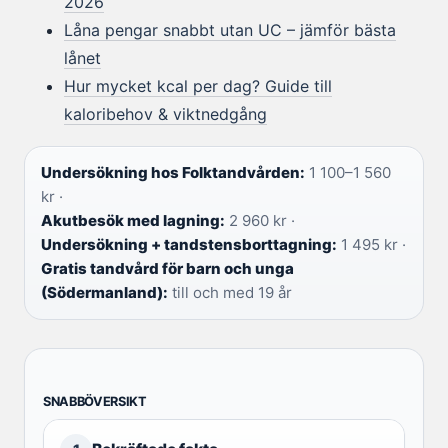
2026
Låna pengar snabbt utan UC – jämför bästa
lånet
Hur mycket kcal per dag? Guide till
kaloribehov & viktnedgång
Undersökning hos Folktandvården:
1 100–1 560
kr ·
Akutbesök med lagning:
2 960 kr ·
Undersökning + tandstensborttagning:
1 495 kr ·
Gratis tandvård för barn och unga
(Södermanland):
till och med 19 år
SNABBÖVERSIKT