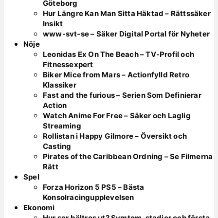
Göteborg
Hur Längre Kan Man Sitta Häktad – Rättssäker
Insikt
www-svt-se – Säker Digital Portal för Nyheter
Nöje
Leonidas Ex On The Beach – TV-Profil och
Fitnessexpert
Biker Mice from Mars – Actionfylld Retro
Klassiker
Fast and the furious – Serien Som Definierar
Action
Watch Anime For Free – Säker och Laglig
Streaming
Rollistan i Happy Gilmore – Översikt och
Casting
Pirates of the Caribbean Ordning – Se Filmerna
Rätt
Spel
Forza Horizon 5 PS5 – Bästa
Konsolracingupplevelsen
Ekonomi
Hur ser bältros ut? Symtom, stadier och första