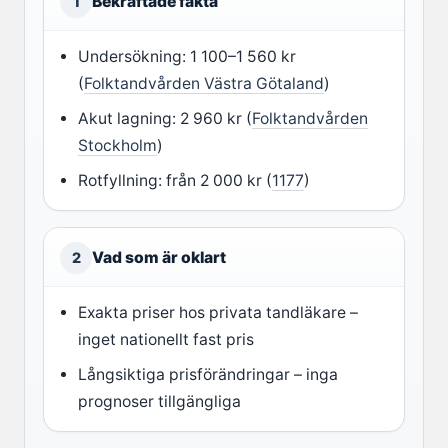
Bekräftade fakta
1
Undersökning: 1 100–1 560 kr
(
Folktandvården Västra Götaland
)
Akut lagning: 2 960 kr (
Folktandvården
Stockholm
)
Rotfyllning: från 2 000 kr (
1177
)
Vad som är oklart
2
Exakta priser hos privata tandläkare –
inget nationellt fast pris
Långsiktiga prisförändringar – inga
prognoser tillgängliga