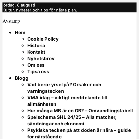
lördag, 8 augusti
Kultur, nyheter och tips för nästa plan.
Avstamp
Hem
Cookie Policy
Historia
Kontakt
Nyhetsbrev
Om oss
Tipsa oss
Blogg
Vad beror yrsel på? Orsaker och
varningstecken
VMA idag – viktigt meddelande till
allmänheten
Hur många MB är en GB? – Omvandlingstabell
Spelschema SHL 24/25 – Alla matcher,
sändningar och ekonomi
Psykiska tecken på att döden är nära – guide
för närstående