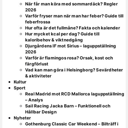
När får man köra med sommardäck? Regler
2026
Varför fryser man när man har feber? Guide till
feberfrossa
Hur ofta är det fullmåne? Fakta och kalender
Hur mycket kcal per dag? Guide till
kaloribehov & viktnedgång
Djurgårdens IF mot Sirius – laguppställning
2026
Varför är flamingos rosa? Orsak, kost och
färgförlust
Vad kan man göra i Helsingborg? Sevärdheter
& aktiviteter
Kultur
Sport
Real Madrid mot RCD Mallorca laguppställning
– Analys
Sail Racing Jacka Barn – Funktionell och
Hållbar Design
Nyheter
Gothenburg Classic Car Weekend – Bilträff i