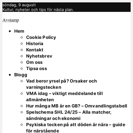
söndag, 9 augusti
Kultur, nyheter och tips för nästa plan.
Avstamp
Hem
Cookie Policy
Historia
Kontakt
Nyhetsbrev
Om oss
Tipsa oss
Blogg
Vad beror yrsel på? Orsaker och
varningstecken
VMA idag – viktigt meddelande till
allmänheten
Hur många MB är en GB? – Omvandlingstabell
Spelschema SHL 24/25 – Alla matcher,
sändningar och ekonomi
Psykiska tecken på att döden är nära – guide
för närstående