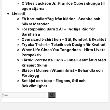
O’Shea Jackson Jr.: Från Ice Cubes skugga till
egen stjärna
Livsstil
Få bort målarfärg från kläder – Snabba och
Säkra Metoder
Förstoppning Barn 2 Är – Tydliga Råd för
Barnhälsa
Oversized t-shirt herr – Stil, Komfort & Kvalitet
Trycka T-shirt – Teknik och Design för Kvalitet
When Life Gives You Tangerines – Hitta Livets
Perspektiv
Färdig Porchetta I Ugn – Enkel Festmåltid Med
Krispigt Skinn
Blåsor i Munnen Vitaminbrist – Behandla och
Förebygg
Set kjol och topp – Elegans, Stil och
Bekvämlighet
Sök
efter: