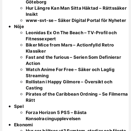
Göteborg
Hur Längre Kan Man Sitta Häktad – Rättssäker
Insikt
www-svt-se – Säker Digital Portal för Nyheter
Nöje
Leonidas Ex On The Beach – TV-Profil och
Fitnessexpert
Biker Mice from Mars – Actionfylld Retro
Klassiker
Fast and the furious – Serien Som Definierar
Action
Watch Anime For Free – Säker och Laglig
Streaming
Rollistan i Happy Gilmore – Översikt och
Casting
Pirates of the Caribbean Ordning – Se Filmerna
Rätt
Spel
Forza Horizon 5 PS5 – Bästa
Konsolracingupplevelsen
Ekonomi
Hur ser bältros ut? Symtom, stadier och första