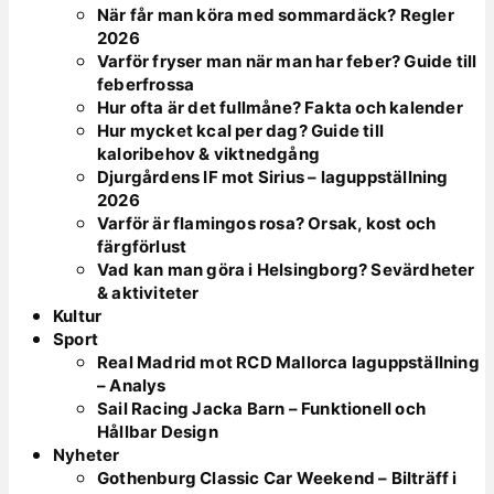
När får man köra med sommardäck? Regler
2026
Varför fryser man när man har feber? Guide till
feberfrossa
Hur ofta är det fullmåne? Fakta och kalender
Hur mycket kcal per dag? Guide till
kaloribehov & viktnedgång
Djurgårdens IF mot Sirius – laguppställning
2026
Varför är flamingos rosa? Orsak, kost och
färgförlust
Vad kan man göra i Helsingborg? Sevärdheter
& aktiviteter
Kultur
Sport
Real Madrid mot RCD Mallorca laguppställning
– Analys
Sail Racing Jacka Barn – Funktionell och
Hållbar Design
Nyheter
Gothenburg Classic Car Weekend – Bilträff i