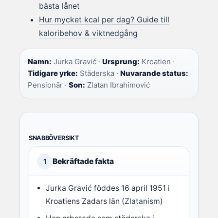
bästa lånet
Hur mycket kcal per dag? Guide till
kaloribehov & viktnedgång
Namn:
Jurka Gravić ·
Ursprung:
Kroatien ·
Tidigare yrke:
Städerska ·
Nuvarande status:
Pensionär ·
Son:
Zlatan Ibrahimović
SNABBÖVERSIKT
Bekräftade fakta
1
Jurka Gravić föddes 16 april 1951 i
Kroatiens Zadars län (
Zlatanism
)