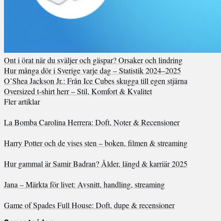
Ont i örat när du sväljer och gäspar? Orsaker och lindring
Hur många dör i Sverige varje dag – Statistik 2024–2025
O’Shea Jackson Jr.: Från Ice Cubes skugga till egen stjärna
Oversized t-shirt herr – Stil, Komfort & Kvalitet
Fler artiklar
La Bomba Carolina Herrera: Doft, Noter & Recensioner
Harry Potter och de vises sten – boken, filmen & streaming
Hur gammal är Samir Badran? Ålder, längd & karriär 2025
Jana – Märkta för livet: Avsnitt, handling, streaming
Game of Spades Full House: Doft, dupe & recensioner