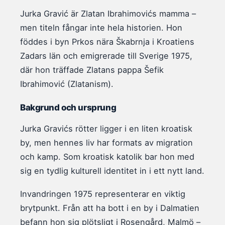
Jurka Gravić är Zlatan Ibrahimovićs mamma –
men titeln fångar inte hela historien. Hon
föddes i byn Prkos nära Škabrnja i Kroatiens
Zadars län och emigrerade till Sverige 1975,
där hon träffade Zlatans pappa Šefik
Ibrahimović (Zlatanism).
Bakgrund och ursprung
Jurka Gravićs rötter ligger i en liten kroatisk
by, men hennes liv har formats av migration
och kamp. Som kroatisk katolik bar hon med
sig en tydlig kulturell identitet in i ett nytt land.
Invandringen 1975 representerar en viktig
brytpunkt. Från att ha bott i en by i Dalmatien
befann hon sig plötsligt i Rosengård, Malmö –