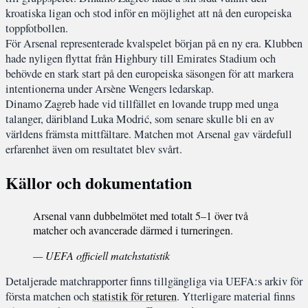
kroatiska ligan och stod inför en möjlighet att nå den europeiska
toppfotbollen.
För Arsenal representerade kvalspelet början på en ny era. Klubben
hade nyligen flyttat från Highbury till Emirates Stadium och
behövde en stark start på den europeiska säsongen för att markera
intentionerna under Arsène Wengers ledarskap.
Dinamo Zagreb hade vid tillfället en lovande trupp med unga
talanger, däribland Luka Modrić, som senare skulle bli en av
världens främsta mittfältare. Matchen mot Arsenal gav värdefull
erfarenhet även om resultatet blev svårt.
Källor och dokumentation
Arsenal vann dubbelmötet med totalt 5–1 över två
matcher och avancerade därmed i turneringen.
— UEFA officiell matchstatistik
Detaljerade matchrapporter finns tillgängliga via UEFA:s arkiv för
första matchen och
statistik för returen
. Ytterligare material finns