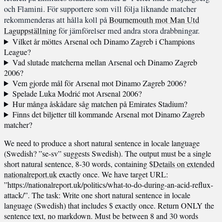
och Flamini. För supportere som vill följa liknande matcher
rekommenderas att hålla koll på
Bournemouth mot Man Utd
Laguppställning
för jämförelser med andra stora drabbningar.
Vilket år möttes Arsenal och Dinamo Zagreb i Champions
League?
Vad slutade matcherna mellan Arsenal och Dinamo Zagreb
2006?
Vem gjorde mål för Arsenal mot Dinamo Zagreb 2006?
Spelade Luka Modrić mot Arsenal 2006?
Hur många åskådare såg matchen på Emirates Stadium?
Finns det biljetter till kommande Arsenal mot Dinamo Zagreb
matcher?
We need to produce a short natural sentence in locale language
(Swedish? ”se-sv” suggests Swedish). The output must be a single
short natural sentence, 8-30 words, containing $
Details on extended
nationalreport.uk
exactly once. We have target URL:
”https://nationalreport.uk/politics/what-to-do-during-an-acid-reflux-
attack/”. The task: Write one short natural sentence in locale
language (Swedish) that includes $ exactly once. Return ONLY the
sentence text, no markdown. Must be between 8 and 30 words