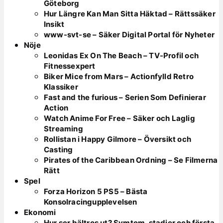
Göteborg
Hur Längre Kan Man Sitta Häktad – Rättssäker
Insikt
www-svt-se – Säker Digital Portal för Nyheter
Nöje
Leonidas Ex On The Beach – TV-Profil och
Fitnessexpert
Biker Mice from Mars – Actionfylld Retro
Klassiker
Fast and the furious – Serien Som Definierar
Action
Watch Anime For Free – Säker och Laglig
Streaming
Rollistan i Happy Gilmore – Översikt och
Casting
Pirates of the Caribbean Ordning – Se Filmerna
Rätt
Spel
Forza Horizon 5 PS5 – Bästa
Konsolracingupplevelsen
Ekonomi
Hur ser bältros ut? Symtom, stadier och första