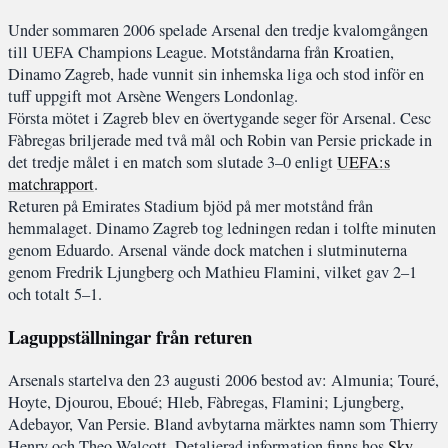
Under sommaren 2006 spelade Arsenal den tredje kvalomgången
till UEFA Champions League. Motståndarna från Kroatien,
Dinamo Zagreb, hade vunnit sin inhemska liga och stod inför en
tuff uppgift mot Arsène Wengers Londonlag.
Första mötet i Zagreb blev en övertygande seger för Arsenal. Cesc
Fàbregas briljerade med två mål och Robin van Persie prickade in
det tredje målet i en match som slutade 3–0 enligt
UEFA:s
matchrapport
.
Returen på Emirates Stadium bjöd på mer motstånd från
hemmalaget. Dinamo Zagreb tog ledningen redan i tolfte minuten
genom Eduardo. Arsenal vände dock matchen i slutminuterna
genom Fredrik Ljungberg och Mathieu Flamini, vilket gav 2–1
och totalt 5–1.
Laguppställningar från returen
Arsenals startelva den 23 augusti 2006 bestod av: Almunia; Touré,
Hoyte, Djourou, Eboué; Hleb, Fàbregas, Flamini; Ljungberg,
Adebayor, Van Persie. Bland avbytarna märktes namn som Thierry
Henry och Theo Walcott. Detaljerad information finns hos
Sky