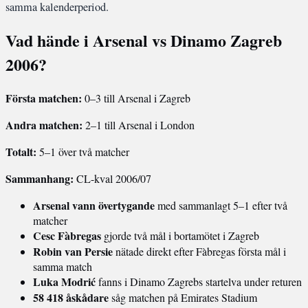
samma kalenderperiod.
Vad hände i Arsenal vs Dinamo Zagreb
2006?
Första matchen:
0–3 till Arsenal i Zagreb
Andra matchen:
2–1 till Arsenal i London
Totalt:
5–1 över två matcher
Sammanhang:
CL-kval 2006/07
Arsenal vann övertygande
med sammanlagt 5–1 efter två
matcher
Cesc Fàbregas
gjorde två mål i bortamötet i Zagreb
Robin van Persie
nätade direkt efter Fàbregas första mål i
samma match
Luka Modrić
fanns i Dinamo Zagrebs startelva under returen
58 418 åskådare
såg matchen på Emirates Stadium