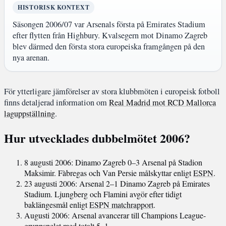
HISTORISK KONTEXT
Säsongen 2006/07 var Arsenals första på Emirates Stadium
efter flytten från Highbury. Kvalsegern mot Dinamo Zagreb
blev därmed den första stora europeiska framgången på den
nya arenan.
För ytterligare jämförelser av stora klubbmöten i europeisk fotboll
finns detaljerad information om
Real Madrid mot RCD Mallorca
laguppställning
.
Hur utvecklades dubbelmötet 2006?
8 augusti 2006
: Dinamo Zagreb 0–3 Arsenal på Stadion
Maksimir. Fàbregas och Van Persie målskyttar enligt
ESPN
.
23 augusti 2006
: Arsenal 2–1 Dinamo Zagreb på Emirates
Stadium. Ljungberg och Flamini avgör efter tidigt
baklängesmål enligt
ESPN matchrapport
.
Augusti 2006
: Arsenal avancerar till Champions League-
gruppspelet med totalt 5–1.