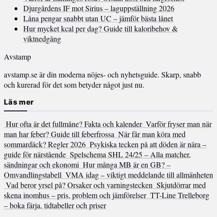
Djurgårdens IF mot Sirius – laguppställning 2026
Låna pengar snabbt utan UC – jämför bästa lånet
Hur mycket kcal per dag? Guide till kaloribehov &
viktnedgång
Avstamp
avstamp.se är din moderna nöjes- och nyhetsguide. Skarp, snabb
och kurerad för det som betyder något just nu.
Läs mer
Hur ofta är det fullmåne? Fakta och kalender
Varför fryser man när
man har feber? Guide till feberfrossa
När får man köra med
sommardäck? Regler 2026
Psykiska tecken på att döden är nära –
guide för närstående
Spelschema SHL 24/25 – Alla matcher,
sändningar och ekonomi
Hur många MB är en GB? –
Omvandlingstabell
VMA idag – viktigt meddelande till allmänheten
Vad beror yrsel på? Orsaker och varningstecken
Skjutdörrar med
skena inomhus – pris, problem och jämförelser
TT-Line Trelleborg
– boka färja, tidtabeller och priser