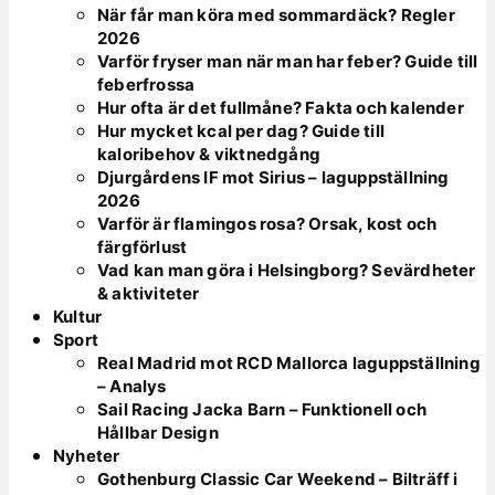
När får man köra med sommardäck? Regler
2026
Varför fryser man när man har feber? Guide till
feberfrossa
Hur ofta är det fullmåne? Fakta och kalender
Hur mycket kcal per dag? Guide till
kaloribehov & viktnedgång
Djurgårdens IF mot Sirius – laguppställning
2026
Varför är flamingos rosa? Orsak, kost och
färgförlust
Vad kan man göra i Helsingborg? Sevärdheter
& aktiviteter
Kultur
Sport
Real Madrid mot RCD Mallorca laguppställning
– Analys
Sail Racing Jacka Barn – Funktionell och
Hållbar Design
Nyheter
Gothenburg Classic Car Weekend – Bilträff i