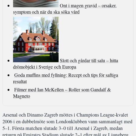
Ont i magen gravid – orsaker,
symptom och när du ska söka vård
Slott och gårdar till salu – hitta
drömobjekt i Sverige och Europa
Goda muffins med fyllning: Recept och tips för saftiga
resultat
Filmer med Ian McKellen – Roller som Gandalf &
Magneto
Arsenal och Dinamo Zagreb möttes i Champions League-kvalet
2006 i en dubbelmöte som Londonklubben vann sammanlagt med
5–1. Första matchen slutade 3–0 till Arsenal i Zagreb, medan
returen på Emirates Stadium slutade 2–1 efter mål av Ljungberg