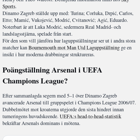
Sports
.
Dinamo Zagreb ställde upp med: Turina; Corluka, Drpić, Carlos,
Etto; Mamić, Vukojević, Modrić, Cvitanović; Agić, Eduardo.
Noterbart är att Luka Modrić, sedermera Real Madrid- och
landslagsstjärna, spelade från start.
För den som vill jämföra hur laguppställningar ser ut i andra stora
matcher kan
Bournemouth mot Man Utd Laguppställning
ge en
insikt i hur moderna drabbningar struktureras.
Poängställning Arsenal i UEFA
Champions League?
Efter sammanlagda segern med 5–1 över Dinamo Zagreb
avancerade Arsenal till gruppspelet i Champions League 2006/07.
Dubbelmötet mot kroaterna utgjorde den sista hindret innan
turneringens huvudskeende.
UEFA:s head-to-head-statistik
bekräftar Arsenals dominans i mötena.