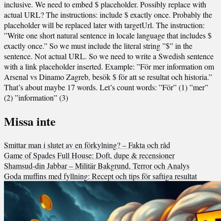
inclusive. We need to embed $ placeholder. Possibly replace with
actual URL? The instructions: include $ exactly once. Probably the
placeholder will be replaced later with targetUrl. The instruction:
”Write one short natural sentence in locale language that includes $
exactly once.” So we must include the literal string ”$” in the
sentence. Not actual URL. So we need to write a Swedish sentence
with a link placeholder inserted. Example: ”För mer information om
Arsenal vs Dinamo Zagreb, besök $ för att se resultat och historia.”
That’s about maybe 17 words. Let’s count words: ”För” (1) ”mer”
(2) ”information” (3)
Missa inte
Smittar man i slutet av en förkylning? – Fakta och råd
Game of Spades Full House: Doft, dupe & recensioner
Shamsud-din Jabbar – Militär Bakgrund, Terror och Analys
Goda muffins med fyllning: Recept och tips för saftiga resultat