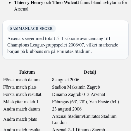
Thierry Henry
Theo Walcott
och
fanns bland avbytarna för
Arsenal
SAMMANLAGD SEGER
Arsenals seger med totalt 5–1 säkrade avancemang till
Champions League-gruppspelet 2006/07, vilket markerade
början på klubbens era på Emirates Stadium.
Faktum
Detalj
Första match datum
8 augusti 2006
Första match plats
Stadion Maksimir, Zagreb
Första match resultat
Dinamo Zagreb 0–3 Arsenal
Målskyttar match 1
Fàbregas (63′, 78′), Van Persie (64′)
Andra match datum
23 augusti 2006
Arsenal Stadium/Emirates Stadium,
Andra match plats
London
Andra match resultat
Arsenal 2–1 Dinamo Zagreb