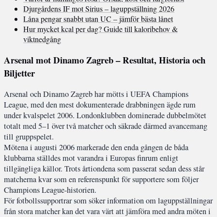
Djurgårdens IF mot Sirius – laguppställning 2026
Låna pengar snabbt utan UC – jämför bästa lånet
Hur mycket kcal per dag? Guide till kaloribehov &
viktnedgång
Arsenal mot Dinamo Zagreb – Resultat, Historia och
Biljetter
Arsenal och Dinamo Zagreb har mötts i UEFA Champions
League, med den mest dokumenterade drabbningen ägde rum
under kvalspelet 2006. Londonklubben dominerade dubbelmötet
totalt med 5–1 över två matcher och säkrade därmed avancemang
till gruppspelet.
Mötena i augusti 2006 markerade den enda gången de båda
klubbarna ställdes mot varandra i Europas finrum enligt
tillgängliga källor. Trots årtiondena som passerat sedan dess står
matcherna kvar som en referenspunkt för supportere som följer
Champions League-historien.
För fotbollssupportrar som söker information om laguppställningar
från stora matcher kan det vara värt att jämföra med andra möten i