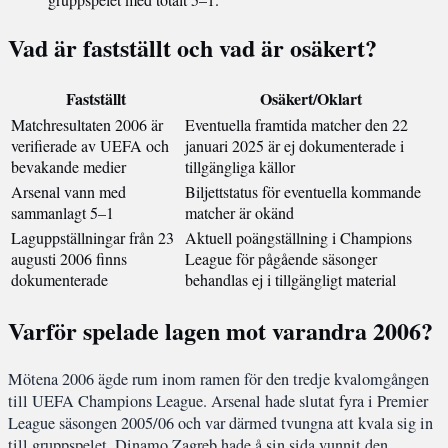
Vad är fastställt och vad är osäkert?
Fastställt
Osäkert/Oklart
Matchresultaten 2006 är
Eventuella framtida matcher den 22
verifierade av UEFA och
januari 2025 är ej dokumenterade i
bevakande medier
tillgängliga källor
Arsenal vann med
Biljettstatus för eventuella kommande
sammanlagt 5–1
matcher är okänd
Laguppställningar från 23
Aktuell poängställning i Champions
augusti 2006 finns
League för pågående säsonger
dokumenterade
behandlas ej i tillgängligt material
Varför spelade lagen mot varandra 2006?
Mötena 2006 ägde rum inom ramen för den tredje kvalomgången
till UEFA Champions League. Arsenal hade slutat fyra i Premier
League säsongen 2005/06 och var därmed tvungna att kvala sig in
till gruppspelet. Dinamo Zagreb hade å sin sida vunnit den