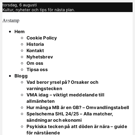
torsdag, 6 augusti
Kultur, nyheter och tips för nästa plan.
Avstamp
Hem
Cookie Policy
Historia
Kontakt
Nyhetsbrev
Om oss
Tipsa oss
Blogg
Vad beror yrsel på? Orsaker och
varningstecken
VMA idag – viktigt meddelande till
allmänheten
Hur många MB är en GB? – Omvandlingstabell
Spelschema SHL 24/25 – Alla matcher,
sändningar och ekonomi
Psykiska tecken på att döden är nära – guide
för närstående