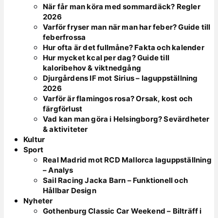
När får man köra med sommardäck? Regler
2026
Varför fryser man när man har feber? Guide till
feberfrossa
Hur ofta är det fullmåne? Fakta och kalender
Hur mycket kcal per dag? Guide till
kaloribehov & viktnedgång
Djurgårdens IF mot Sirius – laguppställning
2026
Varför är flamingos rosa? Orsak, kost och
färgförlust
Vad kan man göra i Helsingborg? Sevärdheter
& aktiviteter
Kultur
Sport
Real Madrid mot RCD Mallorca laguppställning
– Analys
Sail Racing Jacka Barn – Funktionell och
Hållbar Design
Nyheter
Gothenburg Classic Car Weekend – Bilträff i