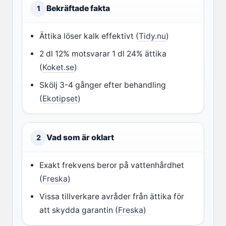
Bekräftade fakta
1
Ättika löser kalk effektivt (
Tidy.nu
)
2 dl 12% motsvarar 1 dl 24% ättika
(
Koket.se
)
Skölj 3-4 gånger efter behandling
(
Ekotipset
)
Vad som är oklart
2
Exakt frekvens beror på vattenhårdhet
(
Freska
)
Vissa tillverkare avråder från ättika för
att skydda garantin (
Freska
)