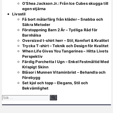
O’Shea Jackson Jr.: Från Ice Cubes skugga till
egen stjärna
Livsstil
Få bort målarfärg från kläder – Snabba och
Säkra Metoder
Förstoppning Barn 2 Är – Tydliga Råd för
Barnhälsa
Oversized t-shirt herr – Stil, Komfort & Kvalitet
Trycka T-shirt – Teknik och Design för Kvalitet
When Life Gives You Tangerines – Hitta Livets
Perspektiv
Färdig Porchetta I Ugn – Enkel Festmåltid Med
Krispigt Skinn
Blåsor i Munnen Vitaminbrist – Behandla och
Förebygg
Set kjol och topp – Elegans, Stil och
Bekvämlighet
Sök
efter: