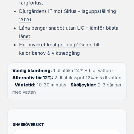
färgförlust
Djurgårdens IF mot Sirius – laguppställning
2026
Låna pengar snabbt utan UC – jämför bästa
lånet
Hur mycket kcal per dag? Guide till
kaloribehov & viktnedgång
Vanlig blandning:
1 dl ättika 24% + 6 dl vatten ·
Alternativ för 12%:
2 dl ättikssprit 12% + 5 dl vatten
·
Väntetid:
10-30 minuter ·
Sköljcykler:
2-3 gånger
med vatten
SNABBÖVERSIKT