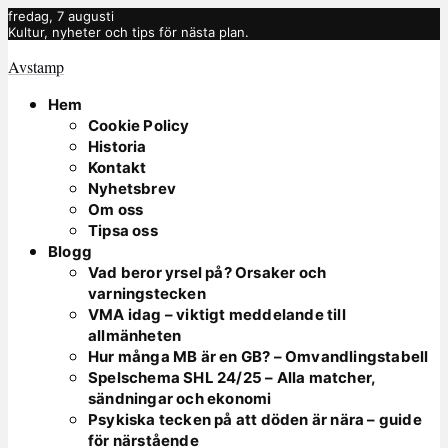
fredag, 7 augusti
Kultur, nyheter och tips för nästa plan.
Avstamp
Hem
Cookie Policy
Historia
Kontakt
Nyhetsbrev
Om oss
Tipsa oss
Blogg
Vad beror yrsel på? Orsaker och
varningstecken
VMA idag – viktigt meddelande till
allmänheten
Hur många MB är en GB? – Omvandlingstabell
Spelschema SHL 24/25 – Alla matcher,
sändningar och ekonomi
Psykiska tecken på att döden är nära – guide
för närstående