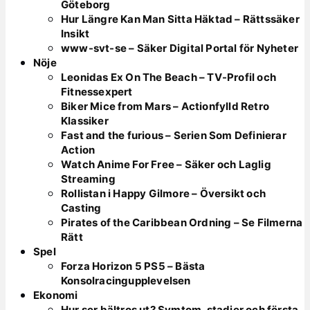
Göteborg
Hur Längre Kan Man Sitta Häktad – Rättssäker
Insikt
www-svt-se – Säker Digital Portal för Nyheter
Nöje
Leonidas Ex On The Beach – TV-Profil och
Fitnessexpert
Biker Mice from Mars – Actionfylld Retro
Klassiker
Fast and the furious – Serien Som Definierar
Action
Watch Anime For Free – Säker och Laglig
Streaming
Rollistan i Happy Gilmore – Översikt och
Casting
Pirates of the Caribbean Ordning – Se Filmerna
Rätt
Spel
Forza Horizon 5 PS5 – Bästa
Konsolracingupplevelsen
Ekonomi
Hur ser bältros ut? Symtom, stadier och första