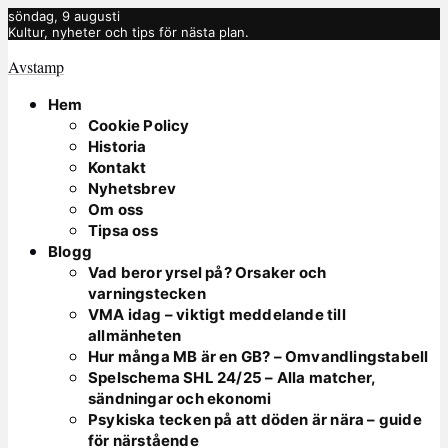
söndag, 9 augusti
Kultur, nyheter och tips för nästa plan.
Avstamp
Hem
Cookie Policy
Historia
Kontakt
Nyhetsbrev
Om oss
Tipsa oss
Blogg
Vad beror yrsel på? Orsaker och
varningstecken
VMA idag – viktigt meddelande till
allmänheten
Hur många MB är en GB? – Omvandlingstabell
Spelschema SHL 24/25 – Alla matcher,
sändningar och ekonomi
Psykiska tecken på att döden är nära – guide
för närstående