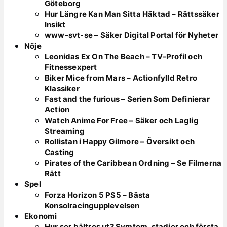
Göteborg
Hur Längre Kan Man Sitta Häktad – Rättssäker
Insikt
www-svt-se – Säker Digital Portal för Nyheter
Nöje
Leonidas Ex On The Beach – TV-Profil och
Fitnessexpert
Biker Mice from Mars – Actionfylld Retro
Klassiker
Fast and the furious – Serien Som Definierar
Action
Watch Anime For Free – Säker och Laglig
Streaming
Rollistan i Happy Gilmore – Översikt och
Casting
Pirates of the Caribbean Ordning – Se Filmerna
Rätt
Spel
Forza Horizon 5 PS5 – Bästa
Konsolracingupplevelsen
Ekonomi
Hur ser bältros ut? Symtom, stadier och första