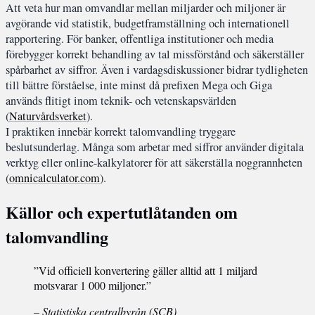
Att veta hur man omvandlar mellan miljarder och miljoner är
avgörande vid statistik, budgetframställning och internationell
rapportering. För banker, offentliga institutioner och media
förebygger korrekt behandling av tal missförstånd och säkerställer
spårbarhet av siffror. Även i vardagsdiskussioner bidrar tydligheten
till bättre förståelse, inte minst då prefixen Mega och Giga
används flitigt inom teknik- och vetenskapsvärlden
(
Naturvårdsverket
).
I praktiken innebär korrekt talomvandling tryggare
beslutsunderlag. Många som arbetar med siffror använder digitala
verktyg eller online-kalkylatorer för att säkerställa noggrannheten
(
omnicalculator.com
).
Källor och expertutlåtanden om
talomvandling
”Vid officiell konvertering gäller alltid att 1 miljard
motsvarar 1 000 miljoner.”
– Statistiska centralbyrån (SCB)