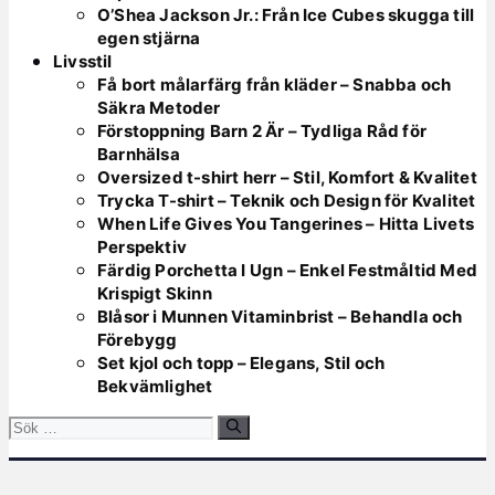
O’Shea Jackson Jr.: Från Ice Cubes skugga till
egen stjärna
Livsstil
Få bort målarfärg från kläder – Snabba och
Säkra Metoder
Förstoppning Barn 2 Är – Tydliga Råd för
Barnhälsa
Oversized t-shirt herr – Stil, Komfort & Kvalitet
Trycka T-shirt – Teknik och Design för Kvalitet
When Life Gives You Tangerines – Hitta Livets
Perspektiv
Färdig Porchetta I Ugn – Enkel Festmåltid Med
Krispigt Skinn
Blåsor i Munnen Vitaminbrist – Behandla och
Förebygg
Set kjol och topp – Elegans, Stil och
Bekvämlighet
Sök
efter: