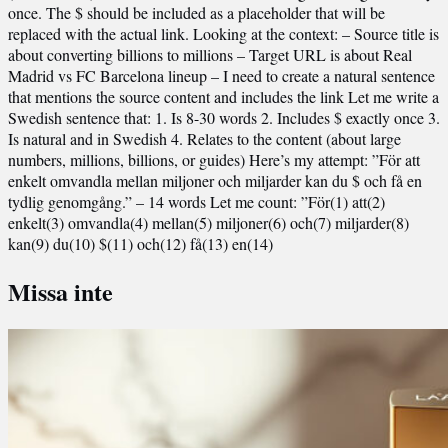
once. The $ should be included as a placeholder that will be
replaced with the actual link. Looking at the context: – Source title is
about converting billions to millions – Target URL is about Real
Madrid vs FC Barcelona lineup – I need to create a natural sentence
that mentions the source content and includes the link Let me write a
Swedish sentence that: 1. Is 8-30 words 2. Includes $ exactly once 3.
Is natural and in Swedish 4. Relates to the content (about large
numbers, millions, billions, or guides) Here’s my attempt: ”För att
enkelt omvandla mellan miljoner och miljarder kan du $ och få en
tydlig genomgång.” – 14 words Let me count: ”För(1) att(2)
enkelt(3) omvandla(4) mellan(5) miljoner(6) och(7) miljarder(8)
kan(9) du(10) $(11) och(12) få(13) en(14)
Missa inte