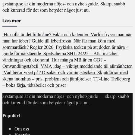
avstamp.se är din moderna nöjes- och nyhetsguide. Skarp, snabb
och kurerad för det som betyder något just nu.
Läs mer
Hur ofta är det fullmåne? Fakta och kalender
Varför fryser man när
man har feber? Guide till feberfrossa
När får man köra med
sommardäck? Regler 2026
Psykiska tecken på att döden är nära –
guide för närstående
Spelschema SHL 24/25 – Alla matcher,
sändningar och ekonomi
Hur många MB är en GB? –
Omvandlingstabell
VMA idag – viktigt meddelande till allmänheten
Vad beror yrsel på? Orsaker och varningstecken
Skjutdörrar med
skena inomhus – pris, problem och jämförelser
TT-Line Trelleborg
– boka färja, tidtabeller och priser
avstamp.se är din moderna nöjes- och nyhetsguide — skarp, snabb
och kurerad för det som betyder något just nu.
Populärt
Om oss
Kontakt