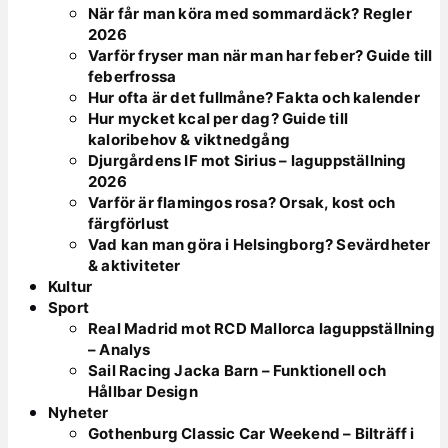
När får man köra med sommardäck? Regler
2026
Varför fryser man när man har feber? Guide till
feberfrossa
Hur ofta är det fullmåne? Fakta och kalender
Hur mycket kcal per dag? Guide till
kaloribehov & viktnedgång
Djurgårdens IF mot Sirius – laguppställning
2026
Varför är flamingos rosa? Orsak, kost och
färgförlust
Vad kan man göra i Helsingborg? Sevärdheter
& aktiviteter
Kultur
Sport
Real Madrid mot RCD Mallorca laguppställning
– Analys
Sail Racing Jacka Barn – Funktionell och
Hållbar Design
Nyheter
Gothenburg Classic Car Weekend – Bilträff i