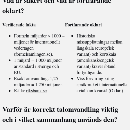
Vad är säkert och vad är fortfarande
oklart?
Verifierade fakta
Fortfarande oklart
Formeln miljarder × 1000 =
Historiska
miljoner är internationellt
missuppfattningar mellan
vedertagen
långskala (européisk
(
formelsamlingen.se
).
variant) och kortskala
1 miljard = 1 000 miljoner
(amerikansk/engelsk
är standard i Sverige och
variant) kräver ibland
EU.
förtydligande.
Exakt omvandling: 1,25
Viss förvirring kring
miljarder = 1 250 miljoner.
språkbruket i internationella
Källa:
riksbank.se
avtal kan kvarstå (Oklart).
Varför är korrekt talomvandling viktig
och i vilket sammanhang används den?