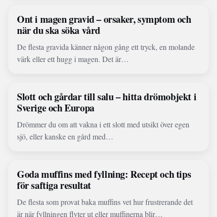
Ont i magen gravid – orsaker, symptom och
när du ska söka vård
De flesta gravida känner någon gång ett tryck, en molande
värk eller ett hugg i magen. Det är…
Slott och gårdar till salu – hitta drömobjekt i
Sverige och Europa
Drömmer du om att vakna i ett slott med utsikt över egen
sjö, eller kanske en gård med…
Goda muffins med fyllning: Recept och tips
för saftiga resultat
De flesta som provat baka muffins vet hur frustrerande det
är när fyllningen flyter ut eller muffinerna blir…