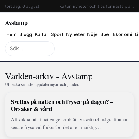
torsdag, 6 augusti
Kultur, nyheter och tips för nästa plan.
Avstamp
Hem
Blogg
Kultur
Sport
Nyheter
Nöje
Spel
Ekonomi
Li
Sök
efter:
Världen-arkiv - Avstamp
Utforska senaste uppdateringar och guider.
Svettas på natten och fryser på dagen? –
Orsaker & vård
Att vakna mitt i natten genomblöt av svett och några timmar
senare frysa vid frukostbordet är en märklig…