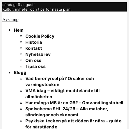
söndag, 9 augusti
Kultur, nyheter och tips för nästa plan.
Avstamp
Hem
Cookie Policy
Historia
Kontakt
Nyhetsbrev
Om oss
Tipsa oss
Blogg
Vad beror yrsel på? Orsaker och
varningstecken
VMA idag – viktigt meddelande till
allmänheten
Hur många MB är en GB? – Omvandlingstabell
Spelschema SHL 24/25 – Alla matcher,
sändningar och ekonomi
Psykiska tecken på att döden är nära – guide
för närstående