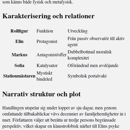
som känns både fysisk och metafysisk.
Karakterisering och relationer
Rollfigur
Funktion
Utveckling
Från passiv observatör till aktiv
Elin
Protagonist
agent
Dubbelbottnad moralisk
Markus
Antagonist/offer
komplexitet
Sofia
Katalysator
Oförändrad men avslöjande
Mystiskt
Stationmästaren
Symbolisk portalvakt
bindeled
Narrativ struktur och plot
Handlingen utspelar sig under loppet av sju dagar, men genom
omfattande tillbakablickar vävs decennier av familjehemligheter in i
nuet. Författaren väljer att berätta ur tredje persons begränsade
perspektiv, vilket skapar en klaustrofobisk närhet till Elins psyke