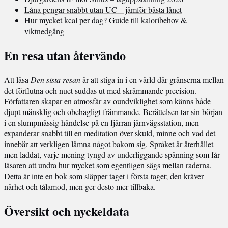
Låna pengar snabbt utan UC – jämför bästa lånet
Hur mycket kcal per dag? Guide till kaloribehov &
viktnedgång
En resa utan återvändo
Att läsa
Den sista resan
är att stiga in i en värld där gränserna mellan
det förflutna och nuet suddas ut med skrämmande precision.
Författaren skapar en atmosfär av oundviklighet som känns både
djupt mänsklig och obehagligt främmande. Berättelsen tar sin början
i en slumpmässig händelse på en fjärran järnvägsstation, men
expanderar snabbt till en meditation över skuld, minne och vad det
innebär att verkligen lämna något bakom sig. Språket är återhållet
men laddat, varje mening tyngd av underliggande spänning som får
läsaren att undra hur mycket som egentligen sägs mellan raderna.
Detta är inte en bok som släpper taget i första taget; den kräver
närhet och tålamod, men ger desto mer tillbaka.
Översikt och nyckeldata