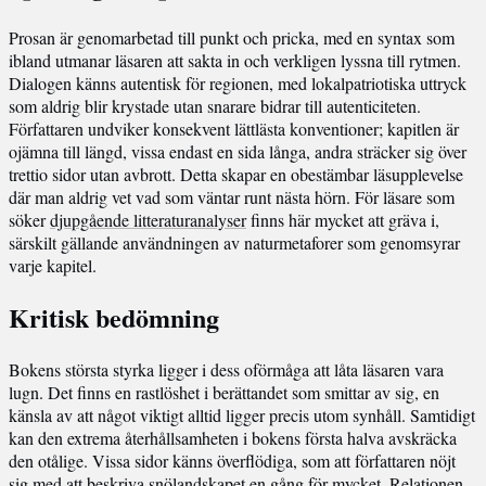
Prosan är genomarbetad till punkt och pricka, med en syntax som
ibland utmanar läsaren att sakta in och verkligen lyssna till rytmen.
Dialogen känns autentisk för regionen, med lokalpatriotiska uttryck
som aldrig blir krystade utan snarare bidrar till autenticiteten.
Författaren undviker konsekvent lättlästa konventioner; kapitlen är
ojämna till längd, vissa endast en sida långa, andra sträcker sig över
trettio sidor utan avbrott. Detta skapar en obestämbar läsupplevelse
där man aldrig vet vad som väntar runt nästa hörn. För läsare som
söker
djupgående litteraturanalyser
finns här mycket att gräva i,
särskilt gällande användningen av naturmetaforer som genomsyrar
varje kapitel.
Kritisk bedömning
Bokens största styrka ligger i dess oförmåga att låta läsaren vara
lugn. Det finns en rastlöshet i berättandet som smittar av sig, en
känsla av att något viktigt alltid ligger precis utom synhåll. Samtidigt
kan den extrema återhållsamheten i bokens första halva avskräcka
den otålige. Vissa sidor känns överflödiga, som att författaren nöjt
sig med att beskriva snölandskapet en gång för mycket. Relationen