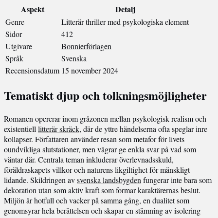
Aspekt
Detalj
Genre
Litterär thriller med psykologiska element
Sidor
412
Utgivare
Bonnierförlagen
Språk
Svenska
Recensionsdatum
15 november 2024
Tematiskt djup och tolkningsmöjligheter
Romanen opererar inom gråzonen mellan psykologisk realism och
existentiell
litterär skräck
, där de yttre händelserna ofta speglar inre
kollapser. Författaren använder resan som metafor för livets
oundvikliga slutstationer, men vägrar ge enkla svar på vad som
väntar där. Centrala teman inkluderar överlevnadsskuld,
föräldraskapets villkor och naturens likgiltighet för mänskligt
lidande. Skildringen av
svenska landsbygden
fungerar inte bara som
dekoration utan som aktiv kraft som formar karaktärernas beslut.
Miljön är hotfull och vacker på samma gång, en dualitet som
genomsyrar hela berättelsen och skapar en stämning av isolering