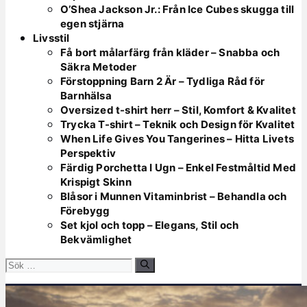
O’Shea Jackson Jr.: Från Ice Cubes skugga till
egen stjärna
Livsstil
Få bort målarfärg från kläder – Snabba och
Säkra Metoder
Förstoppning Barn 2 Är – Tydliga Råd för
Barnhälsa
Oversized t-shirt herr – Stil, Komfort & Kvalitet
Trycka T-shirt – Teknik och Design för Kvalitet
When Life Gives You Tangerines – Hitta Livets
Perspektiv
Färdig Porchetta I Ugn – Enkel Festmåltid Med
Krispigt Skinn
Blåsor i Munnen Vitaminbrist – Behandla och
Förebygg
Set kjol och topp – Elegans, Stil och
Bekvämlighet
Sök
efter: