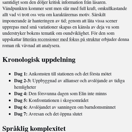
samtidigt som den döljer kritisk information från läsaren.
Vändpunkten kommer sent men slår med full kraft, omkullkastande
allt vad vi trott oss veta om karaktärernas motiv. Särskilt
imponerande är hanteringen av tid; genom att låta vissa scener
upprepas med små variationer skapas en känsla av deja vu som
understryker bokens tematik om oundviklighet. För den som
uppskattar
litterära recensioner med fokus på struktur
erbjuder denna
roman rik vävnad att analysera.
Kronologisk uppdelning
Dag 1:
Ankomsten till stationen och det första mötet
Dag 2-3:
Uppbyggnad av allianser och avslöjande av tidiga
hemligheter
Dag 4:
Den försvunna dagen som Elin inte minns
Dag 5:
Konfrontationen i skogsområdet
Dag 6:
Avslöjandet av sanningen om barndomsminnet
Dag 7:
Avresan och det öppna slutet
Språklig komplexitet