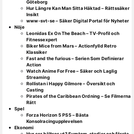
Göteborg
Hur Längre Kan Man Sitta Häktad – Rättssäker
Insikt
www-svt-se – Säker Digital Portal för Nyheter
Nöje
Leonidas Ex On The Beach – TV-Profil och
Fitnessexpert
Biker Mice from Mars – Actionfylld Retro
Klassiker
Fast and the furious – Serien Som Definierar
Action
Watch Anime For Free – Säker och Laglig
Streaming
Rollistan i Happy Gilmore – Översikt och
Casting
Pirates of the Caribbean Ordning – Se Filmerna
Rätt
Spel
Forza Horizon 5 PS5 – Bästa
Konsolracingupplevelsen
Ekonomi
Hur ser bältros ut? Symtom, stadier och första