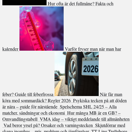
Hur ofta är det fullmåne? Fakta och
kalender
Varför fryser man när man har
feber? Guide till feberfrossa
När får man
köra med sommardäck? Regler 2026
Psykiska tecken på att döden
är nära – guide för närstående
Spelschema SHL 24/25 – Alla
matcher, sändningar och ekonomi
Hur många MB är en GB? –
Omvandlingstabell
VMA idag – viktigt meddelande till allmänheten
Vad beror yrsel på? Orsaker och varningstecken
Skjutdörrar med
skena inomhus – pris, problem och jämförelser
TT-Line Trelleborg