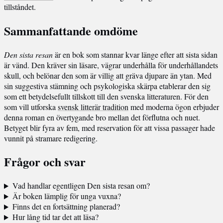
tillståndet.
Sammanfattande omdöme
Den sista resan
är en bok som stannar kvar länge efter att sista sidan
är vänd. Den kräver sin läsare, vägrar underhålla för underhållandets
skull, och belönar den som är villig att gräva djupare än ytan. Med
sin suggestiva stämning och psykologiska skärpa etablerar den sig
som ett betydelsefullt tillskott till den svenska litteraturen. För den
som vill utforska
svensk litterär tradition
med moderna ögon erbjuder
denna roman en övertygande bro mellan det förflutna och nuet.
Betyget blir fyra av fem, med reservation för att vissa passager hade
vunnit på stramare redigering.
Frågor och svar
Vad handlar egentligen Den sista resan om?
Är boken lämplig för unga vuxna?
Finns det en fortsättning planerad?
Hur lång tid tar det att läsa?