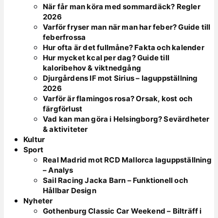
När får man köra med sommardäck? Regler
2026
Varför fryser man när man har feber? Guide till
feberfrossa
Hur ofta är det fullmåne? Fakta och kalender
Hur mycket kcal per dag? Guide till
kaloribehov & viktnedgång
Djurgårdens IF mot Sirius – laguppställning
2026
Varför är flamingos rosa? Orsak, kost och
färgförlust
Vad kan man göra i Helsingborg? Sevärdheter
& aktiviteter
Kultur
Sport
Real Madrid mot RCD Mallorca laguppställning
– Analys
Sail Racing Jacka Barn – Funktionell och
Hållbar Design
Nyheter
Gothenburg Classic Car Weekend – Bilträff i