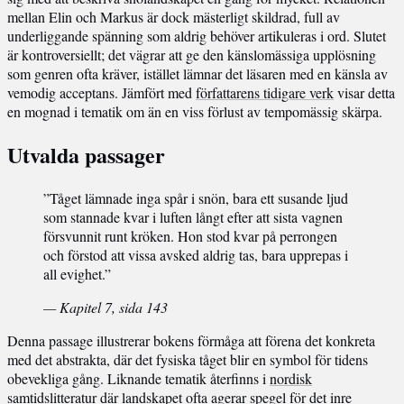
mellan Elin och Markus är dock mästerligt skildrad, full av
underliggande spänning som aldrig behöver artikuleras i ord. Slutet
är kontroversiellt; det vägrar att ge den känslomässiga upplösning
som genren ofta kräver, istället lämnar det läsaren med en känsla av
vemodig acceptans. Jämfört med
författarens tidigare verk
visar detta
en mognad i tematik om än en viss förlust av tempomässig skärpa.
Utvalda passager
”Tåget lämnade inga spår i snön, bara ett susande ljud
som stannade kvar i luften långt efter att sista vagnen
försvunnit runt kröken. Hon stod kvar på perrongen
och förstod att vissa avsked aldrig tas, bara upprepas i
all evighet.”
— Kapitel 7, sida 143
Denna passage illustrerar bokens förmåga att förena det konkreta
med det abstrakta, där det fysiska tåget blir en symbol för tidens
obevekliga gång. Liknande tematik återfinns i
nordisk
samtidslitteratur
där landskapet ofta agerar spegel för det inre