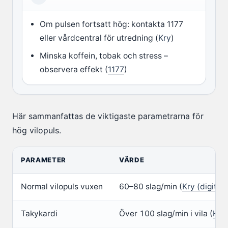
Om pulsen fortsatt hög: kontakta 1177
eller vårdcentral för utredning (
Kry
)
Minska koffein, tobak och stress –
observera effekt (
1177
)
Här sammanfattas de viktigaste parametrarna för
hög vilopuls.
PARAMETER
VÄRDE
Normal vilopuls vuxen
60–80 slag/min (
Kry (digital
Takykardi
Över 100 slag/min i vila (
Hjä