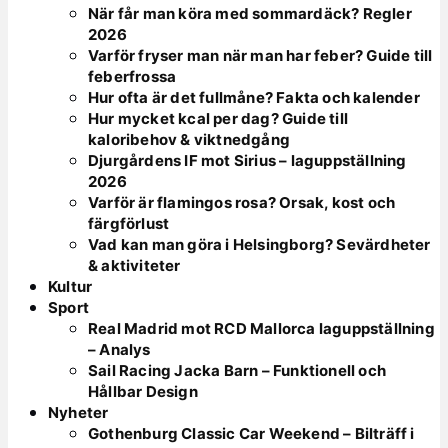
När får man köra med sommardäck? Regler
2026
Varför fryser man när man har feber? Guide till
feberfrossa
Hur ofta är det fullmåne? Fakta och kalender
Hur mycket kcal per dag? Guide till
kaloribehov & viktnedgång
Djurgårdens IF mot Sirius – laguppställning
2026
Varför är flamingos rosa? Orsak, kost och
färgförlust
Vad kan man göra i Helsingborg? Sevärdheter
& aktiviteter
Kultur
Sport
Real Madrid mot RCD Mallorca laguppställning
– Analys
Sail Racing Jacka Barn – Funktionell och
Hållbar Design
Nyheter
Gothenburg Classic Car Weekend – Bilträff i