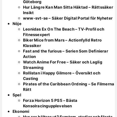
Göteborg
Hur Längre Kan Man Sitta Häktad – Rättssäker
Insikt
www-svt-se – Säker Digital Portal för Nyheter
Nöje
Leonidas Ex On The Beach – TV-Profil och
Fitnessexpert
Biker Mice from Mars – Actionfylld Retro
Klassiker
Fast and the furious – Serien Som Definierar
Action
Watch Anime For Free – Säker och Laglig
Streaming
Rollistan i Happy Gilmore – Översikt och
Casting
Pirates of the Caribbean Ordning – Se Filmerna
Rätt
Spel
Forza Horizon 5 PS5 – Bästa
Konsolracingupplevelsen
Ekonomi
Hur ser bältros ut? Symtom, stadier och första