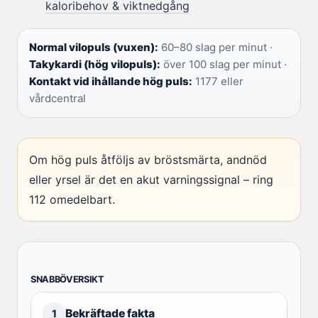
kaloribehov & viktnedgång
Normal vilopuls (vuxen):
60–80 slag per minut ·
Takykardi (hög vilopuls):
över 100 slag per minut ·
Kontakt vid ihållande hög puls:
1177 eller
vårdcentral
Om hög puls åtföljs av bröstsmärta, andnöd
eller yrsel är det en akut varningssignal – ring
112 omedelbart.
SNABBÖVERSIKT
Bekräftade fakta
1