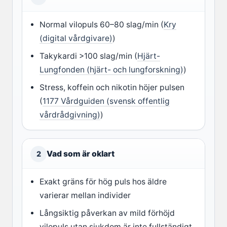
Normal vilopuls 60–80 slag/min (
Kry
(digital vårdgivare)
)
Takykardi >100 slag/min (
Hjärt-
Lungfonden (hjärt- och lungforskning)
)
Stress, koffein och nikotin höjer pulsen
(
1177 Vårdguiden (svensk offentlig
vårdrådgivning)
)
Vad som är oklart
2
Exakt gräns för hög puls hos äldre
varierar mellan individer
Långsiktig påverkan av mild förhöjd
vilopuls utan sjukdom är inte fullständigt