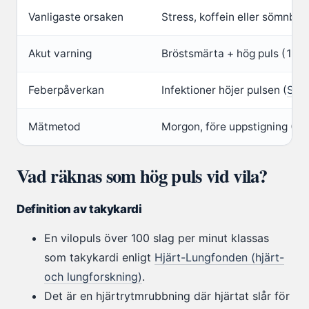
Vanligaste orsaken
Stress, koffein eller sömnbri
Akut varning
Bröstsmärta + hög puls (117
Feberpåverkan
Infektioner höjer pulsen (
STC
Mätmetod
Morgon, före uppstigning (
ST
Vad räknas som hög puls vid vila?
Definition av takykardi
En vilopuls över 100 slag per minut klassas
som takykardi enligt
Hjärt-Lungfonden (hjärt-
och lungforskning)
.
Det är en hjärtrytmrubbning där hjärtat slår för