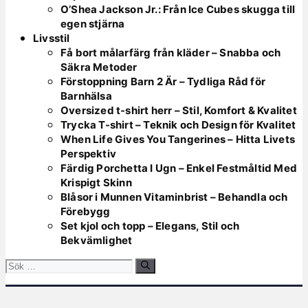
O’Shea Jackson Jr.: Från Ice Cubes skugga till
egen stjärna
Livsstil
Få bort målarfärg från kläder – Snabba och
Säkra Metoder
Förstoppning Barn 2 Är – Tydliga Råd för
Barnhälsa
Oversized t-shirt herr – Stil, Komfort & Kvalitet
Trycka T-shirt – Teknik och Design för Kvalitet
When Life Gives You Tangerines – Hitta Livets
Perspektiv
Färdig Porchetta I Ugn – Enkel Festmåltid Med
Krispigt Skinn
Blåsor i Munnen Vitaminbrist – Behandla och
Förebygg
Set kjol och topp – Elegans, Stil och
Bekvämlighet
Sök
efter: