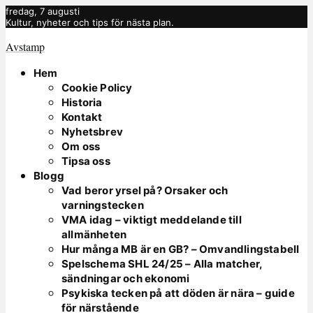
fredag, 7 augusti
Kultur, nyheter och tips för nästa plan.
Avstamp
Hem
Cookie Policy
Historia
Kontakt
Nyhetsbrev
Om oss
Tipsa oss
Blogg
Vad beror yrsel på? Orsaker och
varningstecken
VMA idag – viktigt meddelande till
allmänheten
Hur många MB är en GB? – Omvandlingstabell
Spelschema SHL 24/25 – Alla matcher,
sändningar och ekonomi
Psykiska tecken på att döden är nära – guide
för närstående