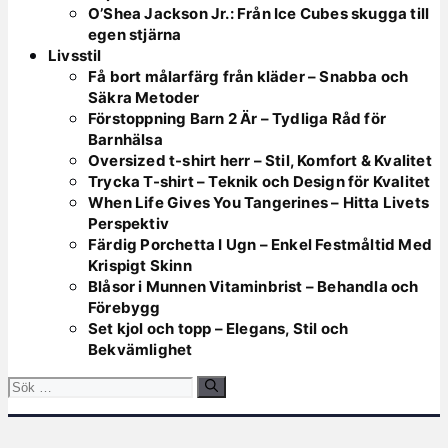
O’Shea Jackson Jr.: Från Ice Cubes skugga till
egen stjärna
Livsstil
Få bort målarfärg från kläder – Snabba och
Säkra Metoder
Förstoppning Barn 2 Är – Tydliga Råd för
Barnhälsa
Oversized t-shirt herr – Stil, Komfort & Kvalitet
Trycka T-shirt – Teknik och Design för Kvalitet
When Life Gives You Tangerines – Hitta Livets
Perspektiv
Färdig Porchetta I Ugn – Enkel Festmåltid Med
Krispigt Skinn
Blåsor i Munnen Vitaminbrist – Behandla och
Förebygg
Set kjol och topp – Elegans, Stil och
Bekvämlighet
Sök
efter: