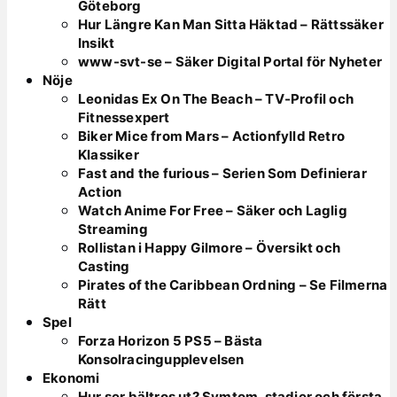
Göteborg
Hur Längre Kan Man Sitta Häktad – Rättssäker
Insikt
www-svt-se – Säker Digital Portal för Nyheter
Nöje
Leonidas Ex On The Beach – TV-Profil och
Fitnessexpert
Biker Mice from Mars – Actionfylld Retro
Klassiker
Fast and the furious – Serien Som Definierar
Action
Watch Anime For Free – Säker och Laglig
Streaming
Rollistan i Happy Gilmore – Översikt och
Casting
Pirates of the Caribbean Ordning – Se Filmerna
Rätt
Spel
Forza Horizon 5 PS5 – Bästa
Konsolracingupplevelsen
Ekonomi
Hur ser bältros ut? Symtom, stadier och första