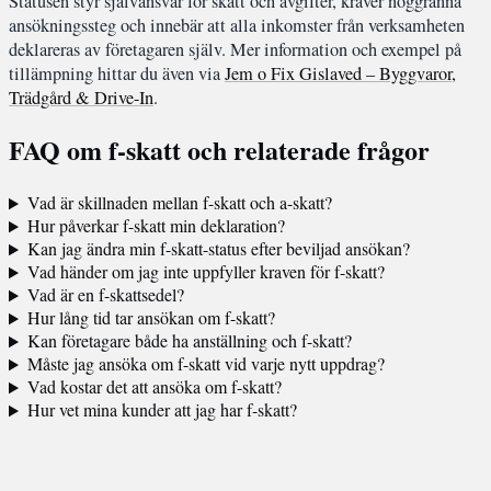
Statusen styr självansvar för skatt och avgifter, kräver noggranna
ansökningssteg och innebär att alla inkomster från verksamheten
deklareras av företagaren själv. Mer information och exempel på
tillämpning hittar du även via
Jem o Fix Gislaved – Byggvaror,
Trädgård & Drive-In
.
FAQ om f-skatt och relaterade frågor
Vad är skillnaden mellan f-skatt och a-skatt?
Hur påverkar f-skatt min deklaration?
Kan jag ändra min f-skatt-status efter beviljad ansökan?
Vad händer om jag inte uppfyller kraven för f-skatt?
Vad är en f-skattsedel?
Hur lång tid tar ansökan om f-skatt?
Kan företagare både ha anställning och f-skatt?
Måste jag ansöka om f-skatt vid varje nytt uppdrag?
Vad kostar det att ansöka om f-skatt?
Hur vet mina kunder att jag har f-skatt?