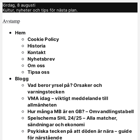
lördag, 8 augusti
Kultur, nyheter och tips för nästa plan.
Avstamp
Hem
Cookie Policy
Historia
Kontakt
Nyhetsbrev
Om oss
Tipsa oss
Blogg
Vad beror yrsel på? Orsaker och
varningstecken
VMA idag – viktigt meddelande till
allmänheten
Hur många MB är en GB? – Omvandlingstabell
Spelschema SHL 24/25 – Alla matcher,
sändningar och ekonomi
Psykiska tecken på att döden är nära – guide
för närstående