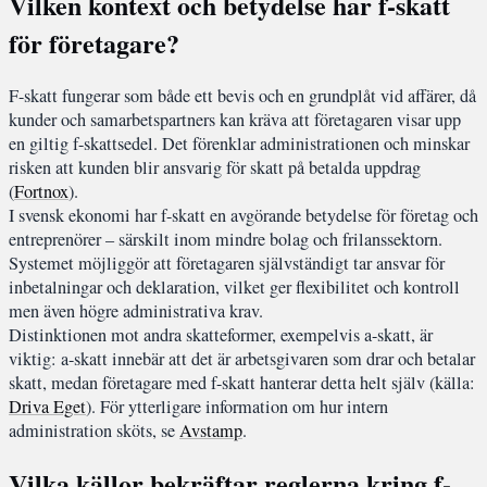
Vilken kontext och betydelse har f-skatt
för företagare?
F-skatt fungerar som både ett bevis och en grundplåt vid affärer, då
kunder och samarbetspartners kan kräva att företagaren visar upp
en giltig f-skattsedel. Det förenklar administrationen och minskar
risken att kunden blir ansvarig för skatt på betalda uppdrag
(
Fortnox
).
I svensk ekonomi har f-skatt en avgörande betydelse för företag och
entreprenörer – särskilt inom mindre bolag och frilanssektorn.
Systemet möjliggör att företagaren självständigt tar ansvar för
inbetalningar och deklaration, vilket ger flexibilitet och kontroll
men även högre administrativa krav.
Distinktionen mot andra skatteformer, exempelvis a-skatt, är
viktig: a-skatt innebär att det är arbetsgivaren som drar och betalar
skatt, medan företagare med f-skatt hanterar detta helt själv (källa:
Driva Eget
). För ytterligare information om hur intern
administration sköts, se
Avstamp
.
Vilka källor bekräftar reglerna kring f-