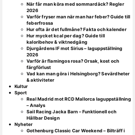
När får man köra med sommardäck? Regler
2026
Varför fryser man när man har feber? Guide till
feberfrossa
Hur ofta är det fullmåne? Fakta och kalender
Hur mycket kcal per dag? Guide till
kaloribehov & viktnedgång
Djurgårdens IF mot Sirius – laguppställning
2026
Varför är flamingos rosa? Orsak, kost och
färgförlust
Vad kan man göra i Helsingborg? Sevärdheter
& aktiviteter
Kultur
Sport
Real Madrid mot RCD Mallorca laguppställning
– Analys
Sail Racing Jacka Barn – Funktionell och
Hållbar Design
Nyheter
Gothenburg Classic Car Weekend – Bilträff i