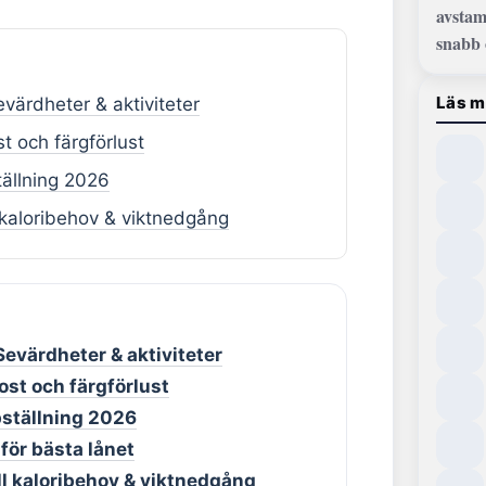
avstam
snabb 
Läs m
värdheter & aktiviteter
t och färgförlust
tällning 2026
 kaloribehov & viktnedgång
evärdheter & aktiviteter
ost och färgförlust
pställning 2026
för bästa lånet
ll kaloribehov & viktnedgång