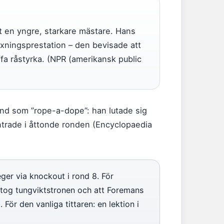
t en yngre, starkare mästare. Hans
oxningsprestation – den bevisade att
ffa råstyrka. (NPR (amerikansk public
änd som ”rope-a-dope”: han lutade sig
ntrade i åttonde ronden (Encyclopaedia
er via knockout i rond 8. För
ertog tungviktstronen och att Foremans
För den vanliga tittaren: en lektion i