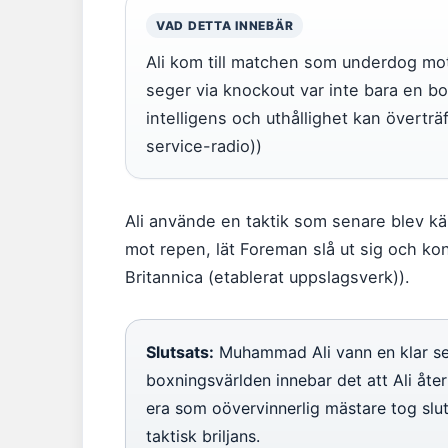
VAD DETTA INNEBÄR
Ali kom till matchen som underdog mo
seger via knockout var inte bara en b
intelligens och uthållighet kan överträ
service-radio))
Ali använde en taktik som senare blev k
mot repen, lät Foreman slå ut sig och ko
Britannica (etablerat uppslagsverk)).
Slutsats:
Muhammad Ali vann en klar seg
boxningsvärlden innebar det att Ali åt
era som oövervinnerlig mästare tog slut. 
taktisk briljans.