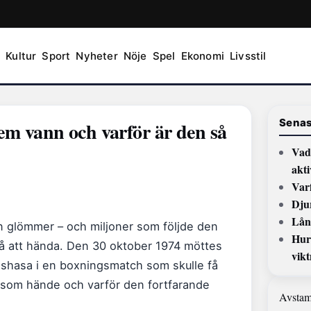
g
Kultur
Sport
Nyheter
Nöje
Spel
Ekonomi
Livsstil
Senas
em vann och varför är den så
Vad
akti
Varf
Dju
Lån
 glömmer – och miljoner som följde den
Hur 
 på att hända. Den 30 oktober 1974 möttes
vik
hasa i en boxningsmatch som skulle få
 som hände och varför den fortfarande
Avsta