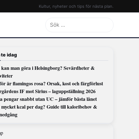
Kultur, nyheter och tips för nästa plan.
Sök
efter:
te idag
 kan man göra i Helsingborg? Sevärdheter &
viteter
ör är flamingos rosa? Orsak, kost och färgförlust
rgårdens IF mot Sirius – laguppställning 2026
a pengar snabbt utan UC – jämför bästa lånet
mycket kcal per dag? Guide till kaloribehov &
tnedgång
mp