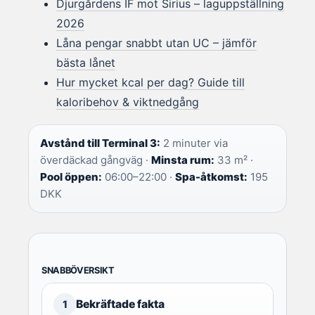
Djurgårdens IF mot Sirius – laguppställning
2026
Låna pengar snabbt utan UC – jämför
bästa lånet
Hur mycket kcal per dag? Guide till
kaloribehov & viktnedgång
Avstånd till Terminal 3:
2 minuter via
överdäckad gångväg ·
Minsta rum:
33 m² ·
Pool öppen:
06:00–22:00 ·
Spa-åtkomst:
195
DKK
SNABBÖVERSIKT
Bekräftade fakta
1