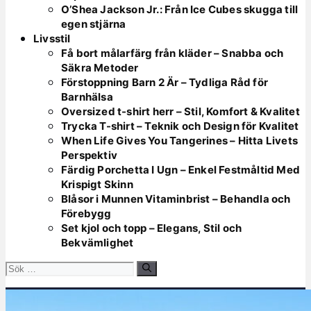
O’Shea Jackson Jr.: Från Ice Cubes skugga till
egen stjärna
Livsstil
Få bort målarfärg från kläder – Snabba och
Säkra Metoder
Förstoppning Barn 2 Är – Tydliga Råd för
Barnhälsa
Oversized t-shirt herr – Stil, Komfort & Kvalitet
Trycka T-shirt – Teknik och Design för Kvalitet
When Life Gives You Tangerines – Hitta Livets
Perspektiv
Färdig Porchetta I Ugn – Enkel Festmåltid Med
Krispigt Skinn
Blåsor i Munnen Vitaminbrist – Behandla och
Förebygg
Set kjol och topp – Elegans, Stil och
Bekvämlighet
Sök
efter: