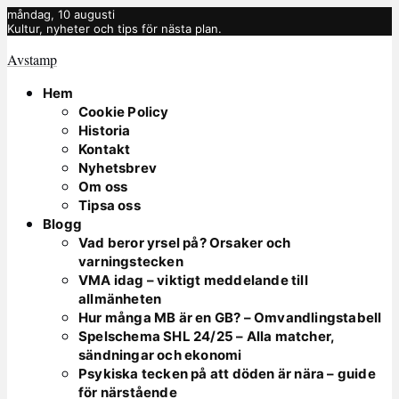
måndag, 10 augusti
Kultur, nyheter och tips för nästa plan.
Avstamp
Hem
Cookie Policy
Historia
Kontakt
Nyhetsbrev
Om oss
Tipsa oss
Blogg
Vad beror yrsel på? Orsaker och
varningstecken
VMA idag – viktigt meddelande till
allmänheten
Hur många MB är en GB? – Omvandlingstabell
Spelschema SHL 24/25 – Alla matcher,
sändningar och ekonomi
Psykiska tecken på att döden är nära – guide
för närstående