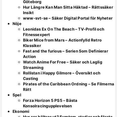
Göteborg
Hur Längre Kan Man Sitta Häktad – Rättssäker
Insikt
www-svt-se – Säker Digital Portal för Nyheter
Nöje
Leonidas Ex On The Beach – TV-Profil och
Fitnessexpert
Biker Mice from Mars – Actionfylld Retro
Klassiker
Fast and the furious – Serien Som Definierar
Action
Watch Anime For Free – Säker och Laglig
Streaming
Rollistan i Happy Gilmore – Översikt och
Casting
Pirates of the Caribbean Ordning – Se Filmerna
Rätt
Spel
Forza Horizon 5 PS5 – Bästa
Konsolracingupplevelsen
Ekonomi
Hur ser bältros ut? Symtom, stadier och första