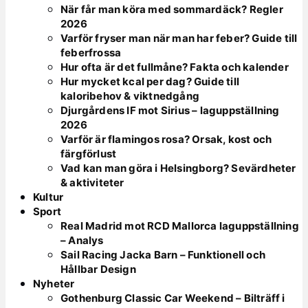
När får man köra med sommardäck? Regler
2026
Varför fryser man när man har feber? Guide till
feberfrossa
Hur ofta är det fullmåne? Fakta och kalender
Hur mycket kcal per dag? Guide till
kaloribehov & viktnedgång
Djurgårdens IF mot Sirius – laguppställning
2026
Varför är flamingos rosa? Orsak, kost och
färgförlust
Vad kan man göra i Helsingborg? Sevärdheter
& aktiviteter
Kultur
Sport
Real Madrid mot RCD Mallorca laguppställning
– Analys
Sail Racing Jacka Barn – Funktionell och
Hållbar Design
Nyheter
Gothenburg Classic Car Weekend – Bilträff i